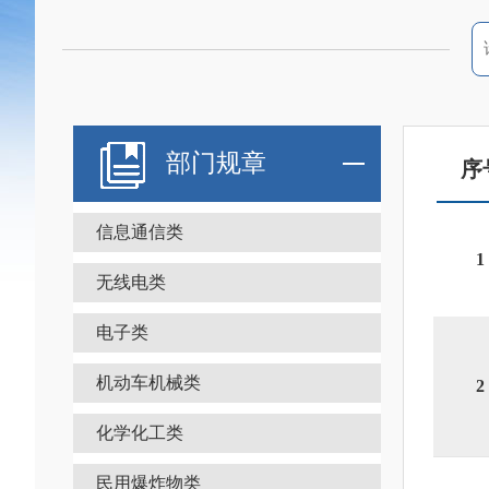
部门规章
序
信息通信类
1
无线电类
电子类
机动车机械类
2
化学化工类
民用爆炸物类