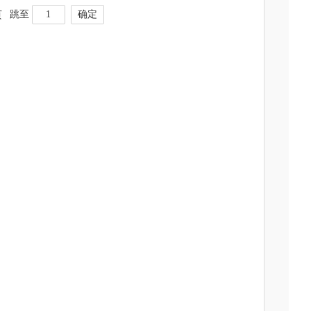
跳至
确定
页