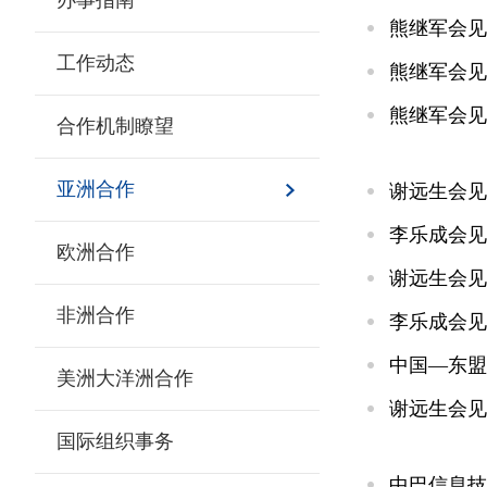
办事指南
熊继军会见
工作动态
熊继军会见
熊继军会见
合作机制瞭望
亚洲合作
谢远生会见
李乐成会见
欧洲合作
谢远生会见
非洲合作
李乐成会见
中国—东盟
美洲大洋洲合作
谢远生会见
国际组织事务
中巴信息技