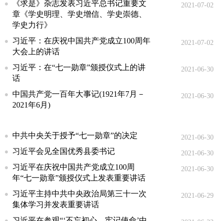
《求是》杂志发表习近平总书记重要文
2021-07-02
章《学史明理、学史增信、学史崇德、
学史力行》
习近平：在庆祝中国共产党成立100周年
2021-07-02
大会上的讲话
习近平：在“七一勋章”颁授仪式上的讲
2021-06-30
话
中国共产党一百年大事记(1921年7月－
2021-06-30
2021年6月)
中共中央关于授予“七一勋章”的决定
2021-06-30
习近平会见全国优秀县委书记
2021-06-30
习近平在庆祝中国共产党成立100周
2021-06-30
年“七一勋章”颁授仪式上发表重要讲话
习近平主持中共中央政治局第三十一次
2021-06-29
集体学习并发表重要讲话
习近平在参观“‘不忘初心、牢记使命’中