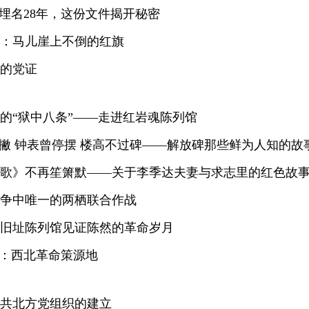
姓埋名28年，这份文件揭开秘密
：马儿崖上不倒的红旗
的党证
的“狱中八条”——走进红岩魂陈列馆
一撇 钟表曾停摆 楼高不过碑——解放碑那些鲜为人知的故
歌》不再笙箫默——关于李季达夫妻与求志里的红色故
争中唯一的两栖联合作战
旧址陈列馆见证陈然的革命岁月
”：西北革命策源地
共北方党组织的建立