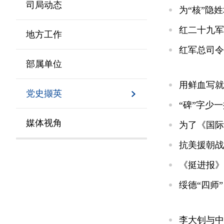
司局动态
为“核”隐
红二十九军
地方工作
红军总司令
部属单位
用鲜血写就
党史撷英
“碑”字少
媒体视角
为了《国际
抗美援朝战
《挺进报》
绥德“四师
李大钊与中