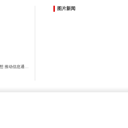
图片新闻
李乐成到四川省通信管理局调研 强调深入学习贯彻习近平党建思想 推动信息通信业高质量发展