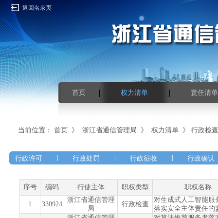
返回名录页
首页
权力清单
责任清单
当前位置：
首页
》
浙江省通信管理局
》
权力清单
》
行政检
|
|
|
行政许可
行政处罚
行政征收
行政确认
序号
编码
行使主体
职权类型
职权名称
浙江省通信管理
对生成式人工智能服
1
330924
行政检查
局
落实安全主体责任的
浙江省通信管理
对算法推荐服务者落