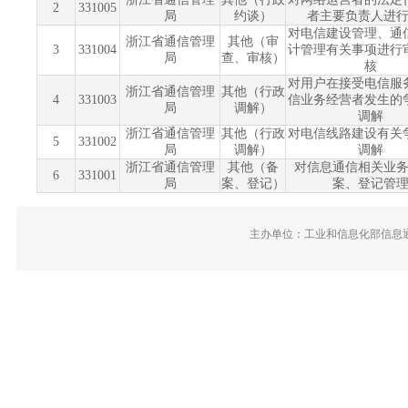
2
331005
局
约谈）
者主要负责人进
对电信建设管理、通
浙江省通信管理
其他（审
3
331004
计管理有关事项进行
局
查、审核）
核
对用户在接受电信服
浙江省通信管理
其他（行政
4
331003
信业务经营者发生的
局
调解）
调解
浙江省通信管理
其他（行政
对电信线路建设有关
5
331002
局
调解）
调解
浙江省通信管理
其他（备
对信息通信相关业
6
331001
局
案、登记）
案、登记管
主办单位：工业和信息化部信息