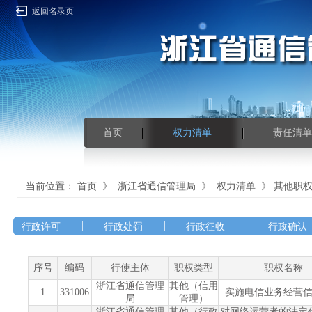
返回名录页
首页
权力清单
责任清单
当前位置：
首页
》
浙江省通信管理局
》
权力清单
》
其他职
|
|
|
行政许可
行政处罚
行政征收
行政确认
序号
编码
行使主体
职权类型
职权名称
浙江省通信管理
其他（信用
1
331006
实施电信业务经营
局
管理）
浙江省通信管理
其他（行政
对网络运营者的法定