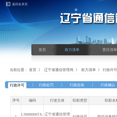
返回名录页
首页
权力清单
责任清单
当前位置：
首页
》
辽宁省通信管理局
》
权力清单
》
行政许
|
|
|
行政处罚
行政征收
行政确认
行政许可
序号
编码
行使主体
职权类型
职权名
辽宁省通信管理
LN000000TX-
1
行政许可
电信业务经