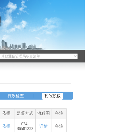
|
行政检查
其他职权
依据
监督方式
流程图
备注
024-
依据
详情
备注
86581232