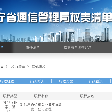
清单
责任清单
权责清单调整记录
理局
》
权力清单
》
其他职权
|
|
|
|
行政征收
行政确认
行政奖励
行政裁决
职权类型
职权名称
职权描述
其他（备
理
对信息通信相关业务实施备
案、登
案、登记管理
记）