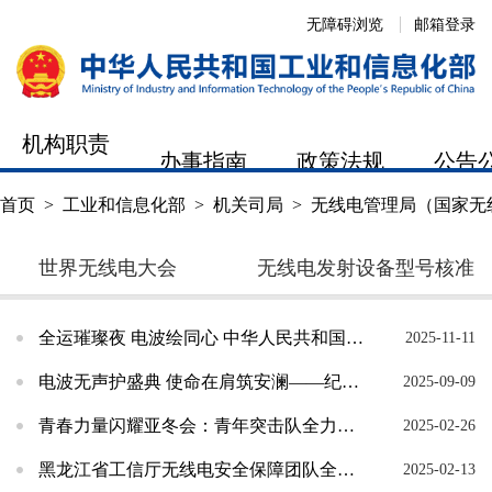
无障碍浏览
邮箱登录
机构职责
办事指南
政策法规
公告
首页
>
工业和信息化部
>
机关司局
>
无线电管理局（国家无
世界无线电大会
无线电发射设备型号核准
全运璀璨夜 电波绘同心 中华人民共和国第十五届运动会开幕式无线电安全保障工作侧记
2025-11-11
电波无声护盛典 使命在肩筑安澜——纪念中国人民抗日战争暨世界反法西斯战争胜利80周年大会无...
2025-09-09
青春力量闪耀亚冬会：青年突击队全力护航哈尔滨亚冬会无线电安全
2025-02-26
黑龙江省工信厅无线电安全保障团队全力保障亚冬会闭幕式彩排“沙特八分钟”频率需求
2025-02-13