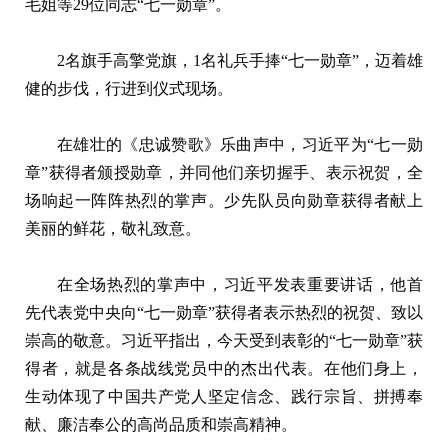
毛姐等29位同志“七一勋章”。
2名旗手高擎党旗，1名礼兵手捧“七一勋章”，迈着雄
健的步伐，行进到仪式现场。
在雄壮的《忠诚赞歌》乐曲声中，习近平为“七一勋
章”获得者颁授勋章，并同他们亲切握手、表示祝贺，全
场响起一阵阵热烈的掌声。少先队员向勋章获得者献上
美丽的鲜花，敬礼致意。
在全场热烈的掌声中，习近平发表重要讲话，他首
先代表党中央向“七一勋章”获得者表示热烈的祝贺、致以
崇高的敬意。习近平指出，今天受到表彰的“七一勋章”获
得者，就是各条战线党员中的杰出代表。在他们身上，
生动体现了中国共产党人坚定信念、践行宗旨、拼搏奉
献、廉洁奉公的高尚品质和崇高精神。