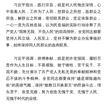
习近平指出，践行宗旨，就是对人民饱含深情，心
中装着人民，工作为了人民，想群众之所想，急群众之
所急，解群众之所难，密切联系群众，坚定依靠群众，
一心一意为百姓造福，以为民造福的实际行动诠释了共
产党人“我将无我、不负人民”的崇高情怀。全党同志都要
坚持人民立场、人民至上，坚持不懈为群众办实事做好
事，始终保持同人民群众的血肉联系。
习近平强调，拼搏奉献，就是把许党报国、履职尽
责作为人生目标，不畏艰险、敢于牺牲，苦干实干、不
屈不挠，充分展示了共产党人无私无畏的奉献精神和坚
忍不拔的斗争精神。全党同志都要保持“越是艰险越向
前”的英雄气概，保持“敢教日月换新天”的昂扬斗志，埋
头苦干、攻坚克难，努力创造无愧于党、无愧于人民、
无愧于时代的业绩。