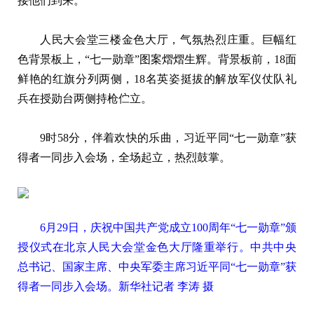
接他们到来。
人民大会堂三楼金色大厅，气氛热烈庄重。巨幅红
色背景板上，“七一勋章”图案熠熠生辉。背景板前，18面
鲜艳的红旗分列两侧，18名英姿挺拔的解放军仪仗队礼
兵在授勋台两侧持枪伫立。
9时58分，伴着欢快的乐曲，习近平同“七一勋章”获
得者一同步入会场，全场起立，热烈鼓掌。
6月29日，庆祝中国共产党成立100周年“七一勋章”颁
授仪式在北京人民大会堂金色大厅隆重举行。中共中央
总书记、国家主席、中央军委主席习近平同“七一勋章”获
得者一同步入会场。新华社记者 李涛 摄