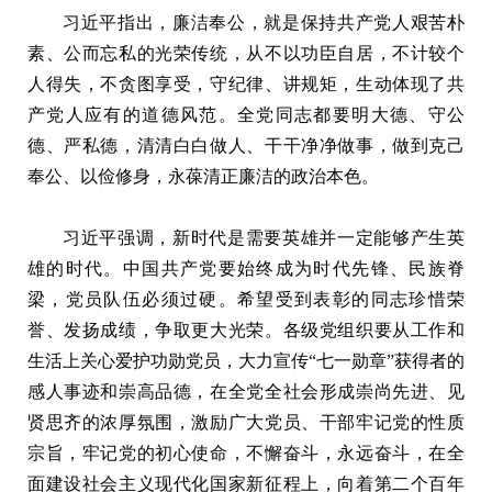
习近平指出，廉洁奉公，就是保持共产党人艰苦朴
素、公而忘私的光荣传统，从不以功臣自居，不计较个
人得失，不贪图享受，守纪律、讲规矩，生动体现了共
产党人应有的道德风范。全党同志都要明大德、守公
德、严私德，清清白白做人、干干净净做事，做到克己
奉公、以俭修身，永葆清正廉洁的政治本色。
习近平强调，新时代是需要英雄并一定能够产生英
雄的时代。中国共产党要始终成为时代先锋、民族脊
梁，党员队伍必须过硬。希望受到表彰的同志珍惜荣
誉、发扬成绩，争取更大光荣。各级党组织要从工作和
生活上关心爱护功勋党员，大力宣传“七一勋章”获得者的
感人事迹和崇高品德，在全党全社会形成崇尚先进、见
贤思齐的浓厚氛围，激励广大党员、干部牢记党的性质
宗旨，牢记党的初心使命，不懈奋斗，永远奋斗，在全
面建设社会主义现代化国家新征程上，向着第二个百年