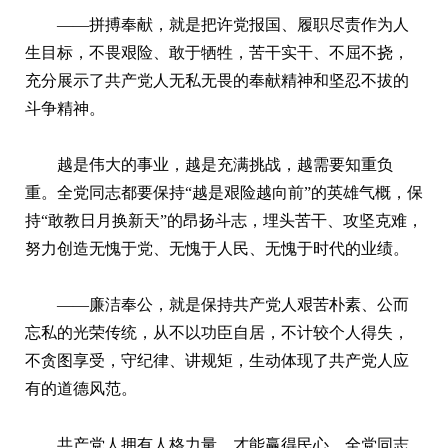
——拼搏奉献，就是把许党报国、履职尽责作为人
生目标，不畏艰险、敢于牺牲，苦干实干、不屈不挠，
充分展示了共产党人无私无畏的奉献精神和坚忍不拔的
斗争精神。
越是伟大的事业，越是充满挑战，越需要知重负
重。全党同志都要保持“越是艰险越向前”的英雄气概，保
持“敢教日月换新天”的昂扬斗志，埋头苦干、攻坚克难，
努力创造无愧于党、无愧于人民、无愧于时代的业绩。
——廉洁奉公，就是保持共产党人艰苦朴素、公而
忘私的光荣传统，从不以功臣自居，不计较个人得失，
不贪图享受，守纪律、讲规矩，生动体现了共产党人应
有的道德风范。
共产党人拥有人格力量，才能赢得民心。全党同志