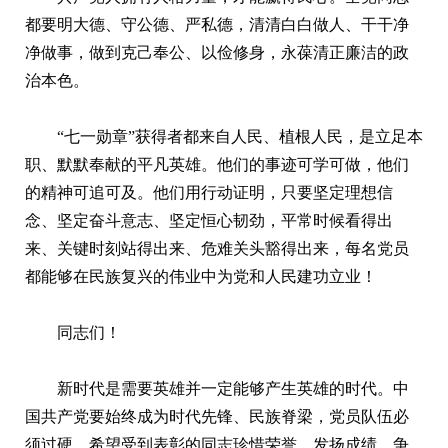
都要明大德、守公德、严私德，清清白白做人、干干净
净做事，做到克己奉公、以俭修身，永葆清正廉洁的政
治本色。
“七一勋章”获得者都来自人民、植根人民，是立足本
职、默默奉献的平凡英雄。他们的事迹可学可做，他们
的精神可追可及。他们用行动证明，只要坚定理想信
念、坚定奋斗意志、坚定恒心韧劲，平常时候看得出
来、关键时刻站得出来、危难关头豁得出来，每名党员
都能够在民族复兴的伟业中为党和人民建功立业！
同志们！
新时代是需要英雄并一定能够产生英雄的时代。中
国共产党要始终成为时代先锋、民族脊梁，党员队伍必
须过硬。希望受到表彰的同志珍惜荣誉、发扬成绩，争