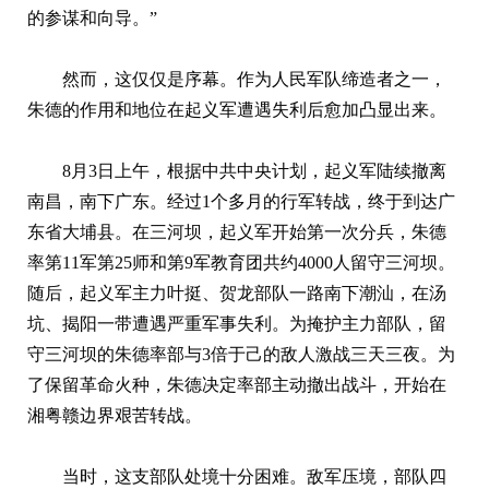
的参谋和向导。”
然而，这仅仅是序幕。作为人民军队缔造者之一，
朱德的作用和地位在起义军遭遇失利后愈加凸显出来。
8月3日上午，根据中共中央计划，起义军陆续撤离
南昌，南下广东。经过1个多月的行军转战，终于到达广
东省大埔县。在三河坝，起义军开始第一次分兵，朱德
率第11军第25师和第9军教育团共约4000人留守三河坝。
随后，起义军主力叶挺、贺龙部队一路南下潮汕，在汤
坑、揭阳一带遭遇严重军事失利。为掩护主力部队，留
守三河坝的朱德率部与3倍于己的敌人激战三天三夜。为
了保留革命火种，朱德决定率部主动撤出战斗，开始在
湘粤赣边界艰苦转战。
当时，这支部队处境十分困难。敌军压境，部队四