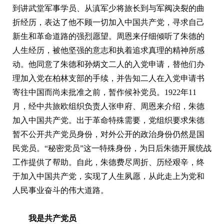
到讲武堂军事学员、从滇军少将旅长到与军阀决裂的曲
折经历，表达了他不顾一切加入中国共产党，寻求自己
新生和革命道路的强烈愿望。周恩来仔细倾听了朱德的
人生经历，被他坚强的意志和执着追求真理的精神所感
动。他同意了朱德和孙炳文二人的入党申请，替他们办
理加入党在柏林支部的手续，并告知二人在入党申请书
寄往中国而尚未批准之前，暂作候补党员。1922年11
月，经中共旅欧组织负责人张申府、周恩来介绍，朱德
加入中国共产党。出于革命特殊需要，党组织要求朱德
暂不公开共产党员身份，对外公开的政治身份仍然是国
民党员。“秘密党员”这一特殊身份，为日后朱德开展统战
工作提供了帮助。自此，朱德费尽周折、历经艰辛，终
于加入中国共产党，实现了人生夙愿，从此走上为党和
人民事业奋斗的伟大道路。
我是共产党员