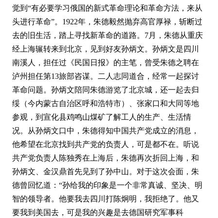
觉到“有必要学习俄国的新式革命理论和革命方法，来从
头进行革命”。1922年，朱德毅然抛弃高官厚禄，斩断过
去的旧生活，踏上寻找新革命的道路。7月，朱德从重庆
经上海辗转来到北京，见到好友孙炳文。孙炳文是四川
南溪人，担任过《民国日报》的主笔，曾受朱德之聘在
泸州担任第13旅部咨谋。二人志同道合，经常一起探讨
革命问题。孙炳文陪同朱德游览了北京城，还一起去归
绥（今内蒙古自治区呼和浩特市）、张家口和大同等地
参观，到宣化县鸡鸣山煤矿了解工人的生产、生活情
况。从孙炳文口中，朱德得知中国共产党成立的消息，
他希望在北京找到共产党的负责人，可是都不在。听说
共产党负责人陈独秀在上海后，朱德再次折回上海，和
孙炳文、金汉鼎首先见到了孙中山。对于这次会面，朱
德曾回忆道：“孙给我的印象是一个非常真诚、坚决、明
智的领导者。他要我去四川打陈炯明，我拒绝了。他又
要我到美国去，可是我的兴趣是去德国研究军事科