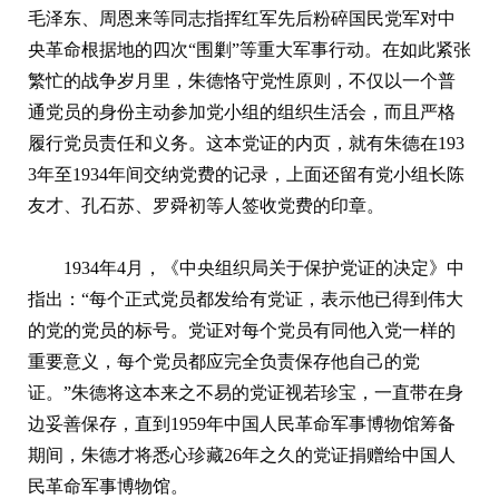
毛泽东、周恩来等同志指挥红军先后粉碎国民党军对中
央革命根据地的四次“围剿”等重大军事行动。在如此紧张
繁忙的战争岁月里，朱德恪守党性原则，不仅以一个普
通党员的身份主动参加党小组的组织生活会，而且严格
履行党员责任和义务。这本党证的内页，就有朱德在193
3年至1934年间交纳党费的记录，上面还留有党小组长陈
友才、孔石苏、罗舜初等人签收党费的印章。
1934年4月，《中央组织局关于保护党证的决定》中
指出：“每个正式党员都发给有党证，表示他已得到伟大
的党的党员的标号。党证对每个党员有同他入党一样的
重要意义，每个党员都应完全负责保存他自己的党
证。”朱德将这本来之不易的党证视若珍宝，一直带在身
边妥善保存，直到1959年中国人民革命军事博物馆筹备
期间，朱德才将悉心珍藏26年之久的党证捐赠给中国人
民革命军事博物馆。