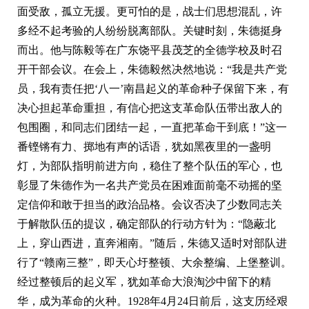
面受敌，孤立无援。更可怕的是，战士们思想混乱，许
多经不起考验的人纷纷脱离部队。关键时刻，朱德挺身
而出。他与陈毅等在广东饶平县茂芝的全德学校及时召
开干部会议。在会上，朱德毅然决然地说：“我是共产党
员，我有责任把‘八一’南昌起义的革命种子保留下来，有
决心担起革命重担，有信心把这支革命队伍带出敌人的
包围圈，和同志们团结一起，一直把革命干到底！”这一
番铿锵有力、掷地有声的话语，犹如黑夜里的一盏明
灯，为部队指明前进方向，稳住了整个队伍的军心，也
彰显了朱德作为一名共产党员在困难面前毫不动摇的坚
定信仰和敢于担当的政治品格。会议否决了少数同志关
于解散队伍的提议，确定部队的行动方针为：“隐蔽北
上，穿山西进，直奔湘南。”随后，朱德又适时对部队进
行了“赣南三整”，即天心圩整顿、大余整编、上堡整训。
经过整顿后的起义军，犹如革命大浪淘沙中留下的精
华，成为革命的火种。1928年4月24日前后，这支历经艰