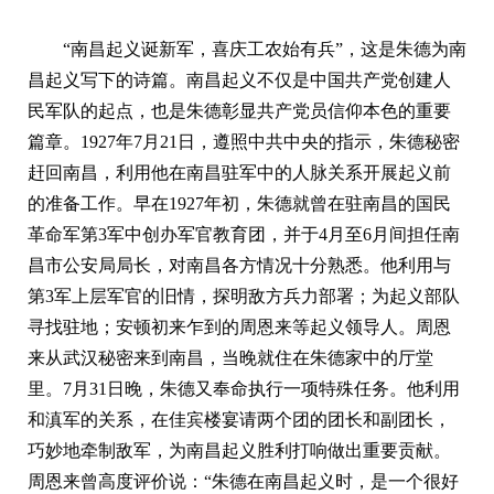
“南昌起义诞新军，喜庆工农始有兵”，这是朱德为南
昌起义写下的诗篇。南昌起义不仅是中国共产党创建人
民军队的起点，也是朱德彰显共产党员信仰本色的重要
篇章。1927年7月21日，遵照中共中央的指示，朱德秘密
赶回南昌，利用他在南昌驻军中的人脉关系开展起义前
的准备工作。早在1927年初，朱德就曾在驻南昌的国民
革命军第3军中创办军官教育团，并于4月至6月间担任南
昌市公安局局长，对南昌各方情况十分熟悉。他利用与
第3军上层军官的旧情，探明敌方兵力部署；为起义部队
寻找驻地；安顿初来乍到的周恩来等起义领导人。周恩
来从武汉秘密来到南昌，当晚就住在朱德家中的厅堂
里。7月31日晚，朱德又奉命执行一项特殊任务。他利用
和滇军的关系，在佳宾楼宴请两个团的团长和副团长，
巧妙地牵制敌军，为南昌起义胜利打响做出重要贡献。
周恩来曾高度评价说：“朱德在南昌起义时，是一个很好