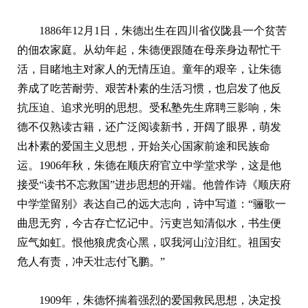
1886年12月1日，朱德出生在四川省仪陇县一个贫苦
的佃农家庭。从幼年起，朱德便跟随在母亲身边帮忙干
活，目睹地主对家人的无情压迫。童年的艰辛，让朱德
养成了吃苦耐劳、艰苦朴素的生活习惯，也启发了他反
抗压迫、追求光明的思想。受私塾先生席聘三影响，朱
德不仅熟读古籍，还广泛阅读新书，开阔了眼界，萌发
出朴素的爱国主义思想，开始关心国家前途和民族命
运。1906年秋，朱德在顺庆府官立中学堂求学，这是他
接受“读书不忘救国”进步思想的开端。他曾作诗《顺庆府
中学堂留别》表达自己的远大志向，诗中写道：“骊歌一
曲思无穷，今古存亡忆记中。污吏岂知清似水，书生便
应气如虹。恨他狼虎贪心黑，叹我河山泣泪红。祖国安
危人有责，冲天壮志付飞鹏。”
1909年，朱德怀揣着强烈的爱国救民思想，决定投