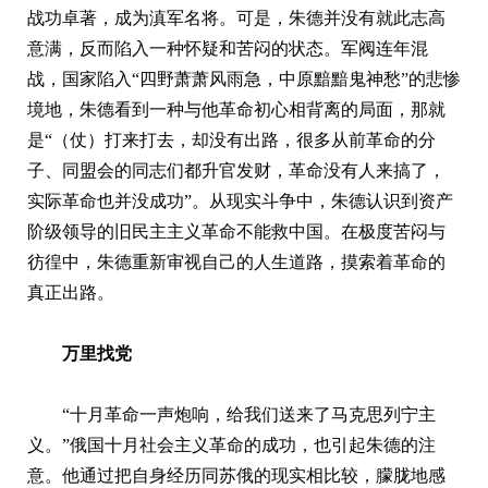
战功卓著，成为滇军名将。可是，朱德并没有就此志高
意满，反而陷入一种怀疑和苦闷的状态。军阀连年混
战，国家陷入“四野萧萧风雨急，中原黯黯鬼神愁”的悲惨
境地，朱德看到一种与他革命初心相背离的局面，那就
是“（仗）打来打去，却没有出路，很多从前革命的分
子、同盟会的同志们都升官发财，革命没有人来搞了，
实际革命也并没成功”。从现实斗争中，朱德认识到资产
阶级领导的旧民主主义革命不能救中国。在极度苦闷与
彷徨中，朱德重新审视自己的人生道路，摸索着革命的
真正出路。
万里找党
“十月革命一声炮响，给我们送来了马克思列宁主
义。”俄国十月社会主义革命的成功，也引起朱德的注
意。他通过把自身经历同苏俄的现实相比较，朦胧地感