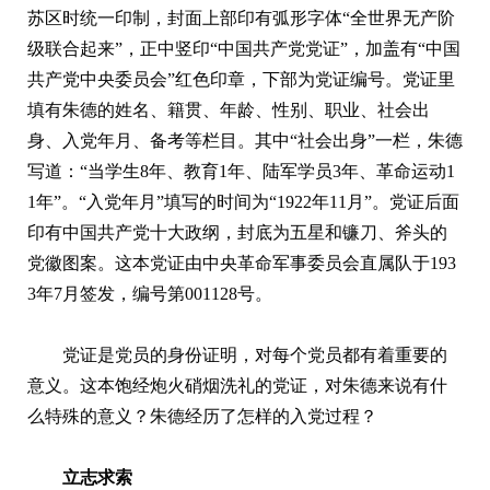
苏区时统一印制，封面上部印有弧形字体“全世界无产阶
级联合起来”，正中竖印“中国共产党党证”，加盖有“中国
共产党中央委员会”红色印章，下部为党证编号。党证里
填有朱德的姓名、籍贯、年龄、性别、职业、社会出
身、入党年月、备考等栏目。其中“社会出身”一栏，朱德
写道：“当学生8年、教育1年、陆军学员3年、革命运动1
1年”。“入党年月”填写的时间为“1922年11月”。党证后面
印有中国共产党十大政纲，封底为五星和镰刀、斧头的
党徽图案。这本党证由中央革命军事委员会直属队于193
3年7月签发，编号第001128号。
党证是党员的身份证明，对每个党员都有着重要的
意义。这本饱经炮火硝烟洗礼的党证，对朱德来说有什
么特殊的意义？朱德经历了怎样的入党过程？
立志求索