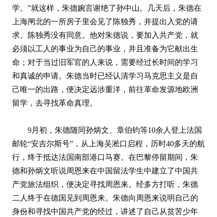
学。”就这样，朱德婉言谢绝了孙中山。几天后，朱德在
上海闸北的一所房子里会见了陈独秀，并提出入党的请
求。陈独秀没有同意。他对朱德说，要加入共产党，就
必须以工人的事业为自己的事业，并且准备为它献出生
命；对于当过旧军官的人来说，需要经过长时间的学习
和真诚的申请。朱德当时已经认清学习马克思主义是自
己唯一的出路，便决定远涉重洋，前往革命发源地欧洲
留学，去寻找革命真理。
9月初，朱德随同孙炳文、章伯钧等10余人登上法国
邮轮“安吉尔斯号”，从上海吴淞口启程，历时40多天的航
行，终于抵达法国南部港口马赛。在巴黎停留期间，朱
德和孙炳文听说周恩来在中国留法学生中建立了中国共
产党旅法组织，便决定寻找周恩来。经多方打听，朱德
二人终于在德国见到周恩来。朱德向周恩来说明自己的
身份和寻找中国共产党的经过，讲述了自己从贫苦少年