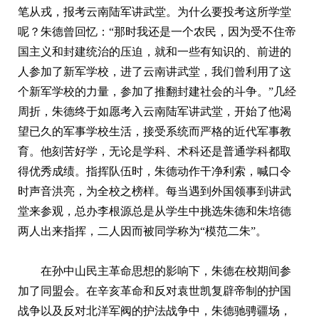
笔从戎，报考云南陆军讲武堂。为什么要投考这所学堂
呢？朱德曾回忆：“那时我还是一个农民，因为受不住帝
国主义和封建统治的压迫，就和一些有知识的、前进的
人参加了新军学校，进了云南讲武堂，我们曾利用了这
个新军学校的力量，参加了推翻封建社会的斗争。”几经
周折，朱德终于如愿考入云南陆军讲武堂，开始了他渴
望已久的军事学校生活，接受系统而严格的近代军事教
育。他刻苦好学，无论是学科、术科还是普通学科都取
得优秀成绩。指挥队伍时，朱德动作干净利索，喊口令
时声音洪亮，为全校之榜样。每当遇到外国领事到讲武
堂来参观，总办李根源总是从学生中挑选朱德和朱培德
两人出来指挥，二人因而被同学称为“模范二朱”。
在孙中山民主革命思想的影响下，朱德在校期间参
加了同盟会。在辛亥革命和反对袁世凯复辟帝制的护国
战争以及反对北洋军阀的护法战争中，朱德驰骋疆场，