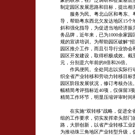
象的联系，在广泛调研和征集基层
制定园区发展思路和目标，提出相
服务为民。粤北山区和粤东、
导，帮助粤东西北欠发达地区15个
斜和强化指导，为促进当地经济振
务品牌，近年来，已为1000余家
规的宣讲培训。为帮助园区破解“
园区推介工作，而且引导行业协会
园区开发建设，取得积极成效。截至20
元，分别是六年前的8倍和26倍。
作风便民。全处同志以实际行
织全省产业转移和劳动力转移目标
园区阶段发展状况，修订考核办法。
幅精简考评指标近40项，仅保留3
精简工作环节，明显压缩评审时间
在实施“双转移”战略，促进
组的工作要求，切实发挥牵头部门
路，大胆创新，以省产业转移工业园
为推动珠三角地区产业转型升级，