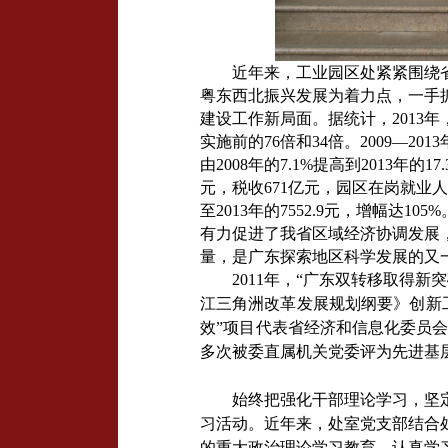
近年来，工业园区处紧紧围绕
粤东西北振兴发展为着力点，一手
建设工作新局面。据统计，2013年，园
实施前的76倍和34倍。2009—
由2008年的7.1%提高到2013年
元，税收671亿元，园区在岗就业人数
至2013年的7552.9元，增幅达
有力促进了我省区域经济协调发展
量，是广东探索地区科学发展的又
2011年，“广东双转移取得新
江三
角洲改革发展规划纲要》创新
效”项目代表
省经济和信息化委员会
多次被委直属机关党委评为先进基
始终把强化干部理论学习，坚
习活动。近年来，处室党支部结合
的重大政治理论学习教育，认真学