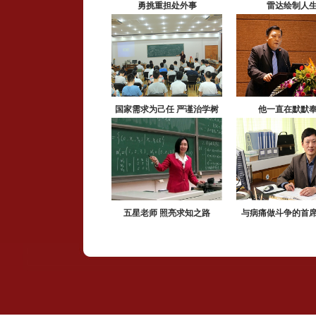
勇挑重担处外事
雷达绘制人
国家需求为己任 严谨治学树
他一直在默默
榜样
五星老师 照亮求知之路
与病痛做斗争的首