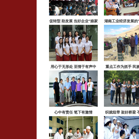
促转型 助发展 当好企业“娘家
湖南工业经济发展的“
人”
用心于无形处 至情于有声中
重点工作为抓手 民
发展
心中有责任 笔下有激情
织就纽带 架好桥梁 
卓越的服务型