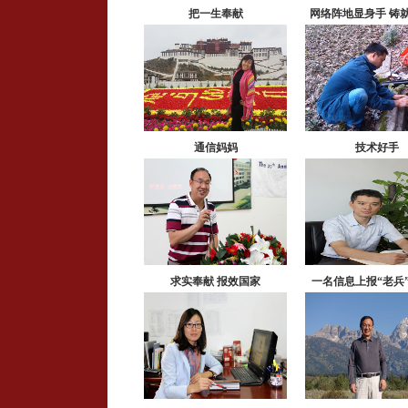
把一生奉献
网络阵地显身手 铸
族魂
通信妈妈
技术好手
求实奉献 报效国家
一名信息上报“老兵