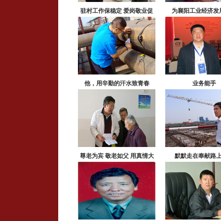
驻村工作保稳定 爱岗敬业促
为襄阳工业经济发
发展
他，用辛勤的汗水致青春
业务能手
尊老为宾 敬老如父 用真情大
默默走在奉献路
爱托起一片夕阳红