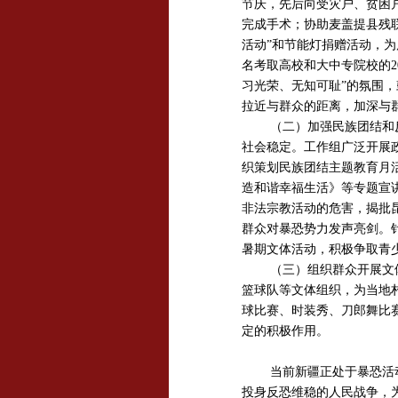
节庆，先后向受灾户、贫困户
完成手术；协助麦盖提县残
活动”和节能灯捐赠活动，为
名考取高校和大中专院校的2
习光荣、无知可耻”的氛围
拉近与群众的距离，加深与
（二）加强民族团结和
社会稳定。工作组广泛开展政
织策划民族团结主题教育月
造和谐幸福生活》等专题宣
非法宗教活动的危害，揭批昆明
群众对暴恐势力发声亮剑。
暑期文体活动，积极争取青
（三）组织群众开展文
篮球队等文体组织，为当地
球比赛、时装秀、刀郎舞比
定的积极作用。
当前新疆正处于暴恐活
投身反恐维稳的人民战争，