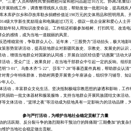
、“三老”人员和牺牲民警捐赠慰问金和慰问品超过10万元。协调2名重
联开展助残工作，调查整理残疾人信息，帮助发放一批慰问金，提高残疾人
库木库萨尔乡和尕孜库勒乡捐赠价值近190万元的文体用品和照明用具。
014级大学新生奖励现金和电脑超过3万元，倡议一批企业家和爱心人士
，鼓励年轻人用知识改变命运。工作组还积极参加植树、打扫民宅、改造电
群众的感情，成为当地一道靓丽的风景。
反恐维稳宣传，争取群众人心。近年来，“三股势力”活动抬头，极大地影
策形势宣讲活动，提高驻地群众对新疆民族史、宗教史、发展史的认识，印
活动，增强当地群众对国家的认同感；开展自治区经信委“访惠聚”活动大
讲活动，受众广泛，效果良好，在当地干部群众中引起一定的反响。组织
“3·01”、乌鲁木齐“5·22”、莎车“7·28”等暴恐案件真相，帮助群众认
针对青少年特殊群体，协助村两委开展青少年座谈会，组织学习辅导、知
少年人心。
体活动，丰富群众文化生活。坚决抵制极端宗教思想的渗透和影响，工作
村民捐助一批文体器材和服装服饰，支持当地群众开展民族团结文体活动
赛等文体活动，“篮球之夜”等活动成为驻地具有一定影响力的活动品牌，
参与严打活动，为维护当地社会稳定贡献了力量
动的活跃期、反分裂斗争的激烈期和干预治疗的阵痛期“三期叠加”的复杂
为维护当地社会稳定做出贡献。