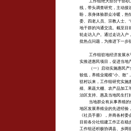
工作组绝大部分干部职
线，带头调查研究，主动接
盼，亲身体验群众冷暖，热
委、四老人员、宗教人士、“
地干群的沟通交流。截至目前
轮走访入户。通过走访入户
批热点问题，为推进下一步
工作组驻地经济发展水
实推进惠民项目，促进当地
（一）启动实施惠民产
较低，养殖业规模“小、散
驻村以来，工作组研究实施
殖、果蔬大棚、农产品加工
治区支持、惠及当地民生打
当地群众有从事养殖的
地区发展养殖业的先进经验
《社员手册》，并商各村委
目前各分社组建工作正在稳
工作组还积极协调县、乡两