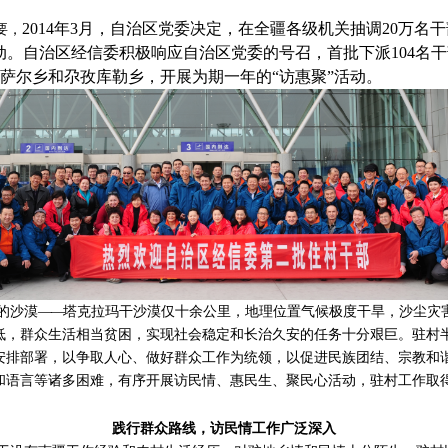
2014
年
3
月，自治区党委决定，在全疆各级机关抽调
20
万名干
要，
动。自治区经信委积极响应自治区党委的号召，首批下派
104
名干
萨尔乡和尕孜库勒乡，开展为期一年的“访惠聚”活动。
的沙漠
——
塔克拉玛干沙漠仅十余公里，地理位置气候极度干旱，沙尘灾
低，群众生活相当贫困，实现社会稳定和长治久安的任务十分艰巨。驻村
安排部署，以争取人心、做好群众工作为统领，以促进民族团结、宗教和
和语言等诸多困难，有序开展访民情、惠民生、聚民心活动，驻村工作取
践行群众路线，访民情工作广泛深入