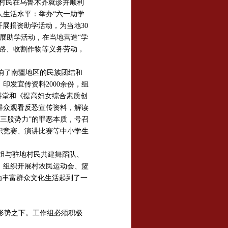
症村民在乌鲁木齐就诊并顺利
生活水平：举办“六一助学
开展捐资助学活动，为当地30
开展助学活动，在当地营造“学
路、收割作物等义务劳动，
响了南疆地区的民族团结和
发宜传资料2000余份，组
讲堂和《提高妇女综合素质创
群众观看反恐宣传资料，解读
清“三股势力”的罪恶本质，号召
识竞赛、演讲比赛等中小学生
组与驻地村民共建舞蹈队、
。组织开展村农民运动会、篮
为丰富群众文化生活起到了一
形势之下。工作组必须积极