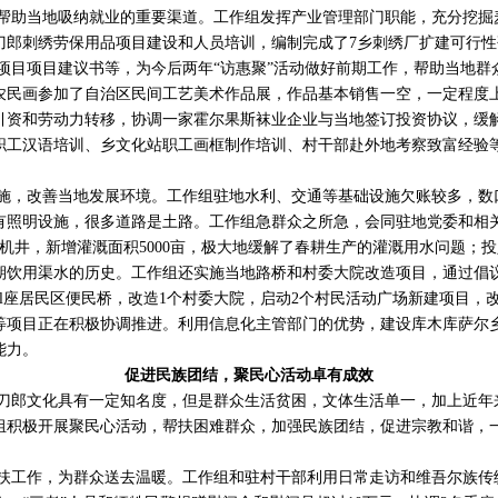
帮助当地吸纳就业的重要渠道。工作组发挥产业管理部门职能，充分挖掘
刀郎刺绣劳保用品项目建设和人员培训，编制完成了7乡刺绣厂扩建可行性
产项目项目建议书等，为今后两年“访惠聚”活动做好前期工作，帮助当地群
幅农民画参加了自治区民间工艺美术作品展，作品基本销售一空，一定程度
引资和劳动力转移，协调一家霍尔果斯袜业企业与当地签订投资协议，缓
职工汉语培训、乡文化站职工画框制作培训、村干部赴外地考察致富经验
施，改善当地发展环境。工作组驻地水利、交通等基础设施欠账较多，数
有照明设施，很多道路是土路。工作组急群众之所急，会同驻地党委和相
溉机井，新增灌溉面积5000亩，极大地缓解了春耕生产的灌溉用水问题；
期饮用渠水的历史。工作组还实施当地路桥和村委大院改造项目，通过倡
了l座居民区便民桥，改造1个村委大院，启动2个村民活动广场新建项目，
等项目正在积极协调推进。利用信息化主管部门的优势，建设库木库萨尔
能力。
促进民族团结，聚民心活动卓有成效
刀郎文化具有一定知名度，但是群众生活贫困，文体生活单一，加上近年
组积极开展聚民心活动，帮扶困难群众，加强民族团结，促进宗教和谐，
扶工作，为群众送去温暖。工作组和驻村干部利用日常走访和维吾尔族传