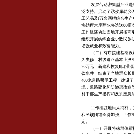
发展劳动密集型产业是
泛支持。启动了尕孜库勒乡
工艺品及l万套画框综合生
协助库木库萨尔乡选送86
工作组还协助当地开展招商
组织开展纺织企业少数民族
增强就业和致富能力。
（二）有序援建基础设
久失修，村级道路基本上没
70万元，新建和恢复8口灌
饮水井，结束了当地群众长
400米道路照明工程，建设
境，道路硬化和防渗渠改造
村干部生产指挥和反恐应急
工作组驻地民风纯朴，
和民族团结亟待加强。工作
定。
（一）开展特殊群体帮