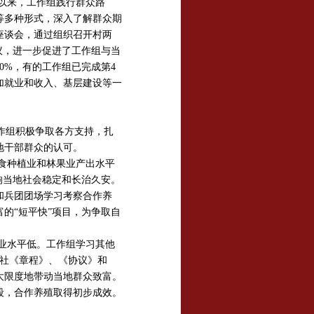
以来，工作组践行群众路
等多种形式，深入了解群众期
座谈会，通过组织召开村两
议，进一步促进了工作组与当
0%，有的工作组已完成第4
加就业和收入、基层建设等一
作组积极争取各方支持，扎
地干部群众的认可。
食种植业和林果业产出水平
响当地社会稳定和长治久安。
和兵团团场学习考察合作养
的“短平快”项目，为争取自
业水平低。工作组学习其他
作社《章程》、《协议》和
大限度地带动当地群众致富。
段，合作养殖取得初步成效。