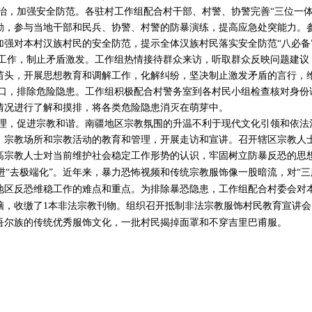
治，加强安全防范。各驻村工作组配合村干部、村警、协警完善“三位一体
勤，参与当地干部和民兵、协警、村警的防暴演练，提高应急处突能力。
加强对本村汉族村民的安全防范，提示全体汉族村民落实安全防范“八必备
工作，制止矛盾激发。工作组热情接待群众来访，听取群众反映问题建议
苗头，开展思想教育和调解工作，化解纠纷，坚决制止激发矛盾的言行，
口，排除危险隐患。工作组积极配合村警务室到各村民小组检查核对身份
情况进行了解和摸排，将各类危险隐患消灭在萌芽中。
理，促进宗教和谐。南疆地区宗教氛围的升温不利于现代文化引领和依法
、宗教场所和宗教活动的教育和管理，开展走访和宣讲。召开辖区宗教人
高宗教人士对当前维护社会稳定工作形势的认识，牢固树立防暴反恐的思
推进“去极端化”。近年来，暴力恐怖视频和传统宗教服饰像一股暗流，对“
地区反恐维稳工作的难点和重点。为排除暴恐隐患，工作组配合村委会对
电脑，收缴了1本非法宗教刊物。组织召开抵制非法宗教服饰村民教育宣讲
吾尔族的传统优秀服饰文化，一批村民揭掉面罩和不穿吉里巴甫服。