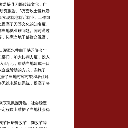
麦盖提县刀郎传统文化，广
研究报告、5万套坎士曼旅游
众实现就地就近就业。工作组
上提高了刀郎文化的知名度。
解当地就业难问题。同时通过
等，拓宽当地干部群众视野，
口灌溉水井由于缺乏资金年
关部门，加大协调力度，投入
投入8万元，帮助当地建成一口
议企业赞助的方式，实施了
改善了当地村容村貌和居住环
乡无线电通信系统，提高了乡
来宗教氛围升温，社会稳定
一定程度上维护了当地社会稳
统节日诺鲁孜节、肉孜节等