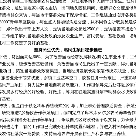
工没有南疆工作经验和农村生活经历，对驻地乡情和民情十分陌生。驻村
近群众，通过百姓家中实地走访、田间地头随机询问、邀请群众交流座谈
情接待群众来访，与当地干部群众结下深厚情谊。工作组还通过召开各类
8090”青年等座谈会，与重点人群加强沟通交流，从不同侧面听取意见建
，累计派出干部上万人次，走访当地群众超过2500户，走访覆盖率接近9
，工作组了解到当地群众反映的涉及农业生产、富民安居、基础设施、增
驻村工作奠定了良好的基础。
坚持民生优先，惠民生项目稳步推进
平低，贫困面高达60%。为了改善当地经济发展状况和民生事业水平，工
产业发展，稳步改善基础设施，为改善当地民生做出了一定贡献，得到当
业项目，拓宽当地群众致富渠道。当地经济发展长期依靠传统农牧业，粮
”，旅游业处于萌芽状态，乡镇工业基本空白，脱贫任务十分艰巨，严重影
惠民产业项目，努力提升当地自我发展能力。工作组领导先后赴邻近乡镇
等发展乡村经济的好经验、好做法，筹划在驻地实施能够帮助群众尽快致富
好基础。
传统，但是由于缺乏科学养殖模式的引导，加上群众普遍缺乏资金，养殖
，研究推进7乡畜牧合作养殖项目，编制完成了库木库萨尔乡农民养羊合
会启动实施各分社合作养羊项目，争取自治区财政资金予以支持，力争最
步推进之中，有的工作组已完成分社种羊购置和建档，并进入村民饲养阶
级农信社落实一批贷款，支持当地农户开展春耕生产和参与农业养殖。