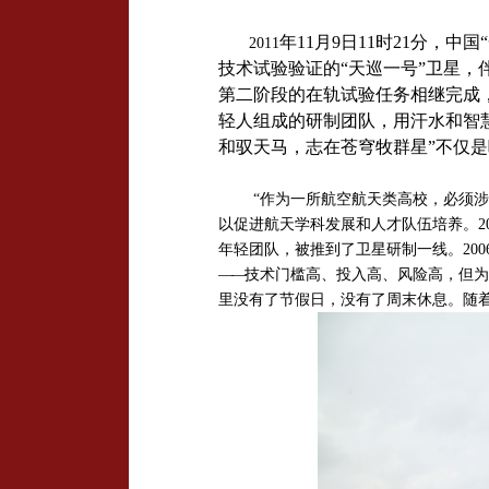
年
11
月
9
日
11
时
21
分，中国
2011
技术试验验证的“天巡一号”卫星，
第二阶段的在轨试验任务相继完成，
轻人组成的研制团队，用汗水和智
和驭天马，志在苍穹牧群星”不仅
“作为一所航空航天类高校，必须涉
以促进航天学科发展和人才队伍培养。2
年轻团队，被推到了卫星研制一线。20
——
技术门槛高、投入高、风险高，但为
里没有了节假日，没有了周末休息。随