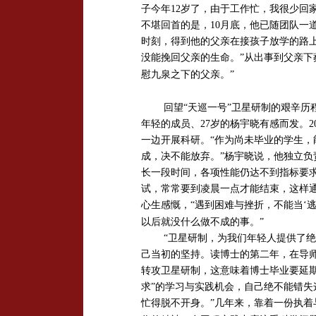
子今年12岁了，由于工作忙，我很少回
不堪回首的是，10月底，他已随团队一
时刻，得到他的父亲在接孩子放学的路
没能挽回父亲的生命。”从出事到父亲下
慰九泉之下的父亲。”
回望“天巡一号”卫星研制的艰辛历
年轻的成员、27岁的杨宇晓有感而发。
一边开展科研。“作为尚未毕业的学生
成，决不能放弃。”杨宇晓说，他独立
长一段时间，各项性能仍达不到指标要
试，常常要到凌晨一点才能结束，这样
心生感慨，“遇到困难与挫折，不能当‘
以后就没什么做不成的事。”
“卫星研制，为我们年轻人提供了
己当初的坚持。读博士的第二年，在导
转攻卫星研制，这意味着博士毕业要延期
求”的学习与实践机会，自己绝不能错失
忙得脱不开身。”几年来，靠着一份执着