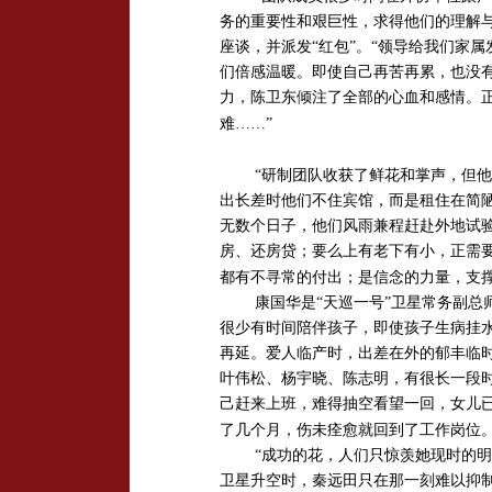
务的重要性和艰巨性，求得他们的理解
座谈，并派发“红包”。“领导给我们家属
们倍感温暖。即使自己再苦再累，也没
力，陈卫东倾注了全部的心血和感情。
难……”
“研制团队收获了鲜花和掌声，但
出长差时他们不住宾馆，而是租住在简
无数个日子，他们风雨兼程赶赴外地试
房、还房贷；要么上有老下有小，正需要
都有不寻常的付出；是信念的力量，支
康国华是“天巡一号”卫星常务副总
很少有时间陪伴孩子，即使孩子生病挂
再延。爱人临产时，出差在外的郁丰临
叶伟松、杨宇晓、陈志明，有很长一段时
己赶来上班，难得抽空看望一回，女儿
了几个月，伤未痊愈就回到了工作岗位
“成功的花，人们只惊羡她现时的
卫星升空时，秦远田只在那一刻难以抑