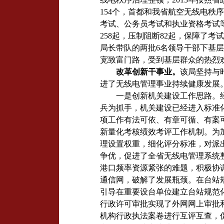
154
个
，首都和我省航空无线电秩序
考试、公务员考试和执业资格考试
258
起，压制阻断
82
起，保障了考试
局长带队的两批
6
名领导干部下基层
宽致富门路，受到基层群众的热烈
改革创新干事业。
该局坚持与
进了无线电管理事业持续健康发展
一是创新机关建设工作思路。
兵为抓手，机关建设已经进入标准
项工作有法可依、有章可循、有案
新量化考核绩效考评工作机制。为
理设置权重，细化评分标准，对派
争优，促进了全省无线电管理系统
港口频率资源紧张的难题，积极协
通信网，破解了发展瓶颈。在台站
引导在重要
设台单位
建立
台站规范
行政许可审批实现了外网网上审批
机构行政执法案卷进行互评互查，