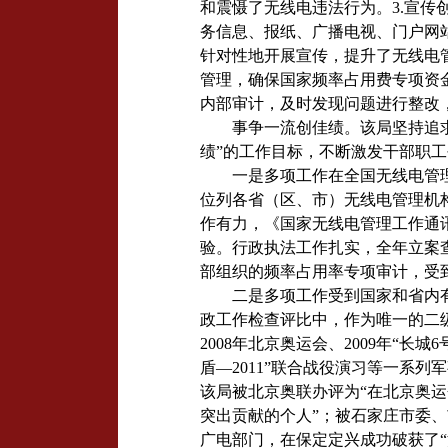
和震慑了无线电违法行为。
3.
宣传
务信息、报纸、广播电视、门户网
针对性地开展宣传，提升了无线电
管理，确保国家频率占用费专项资
内部审计，及时发现问题进行整改
事争一流创佳绩。该局坚持追
绩”的工作目标，不断激发干部职
一是多项工作在全国无线电管
位列各省（区、市）无线电管理机
作有力，《国家无线电管理工作通
验。行政执法工作扎实，全年立案
部组织的频率占用率专项审计，受
二是多项工作受到国家和省内
政工作检查评比中，作为唯一的二
2008
年北京奥运会、
2009
年“长城
6
盾—
2011
”联合战役演习等一系列
该局被北京奥联办评为“在北京奥
突出贡献的个人”；被石家庄市委、
广电部门，在保定定兴成功破获了