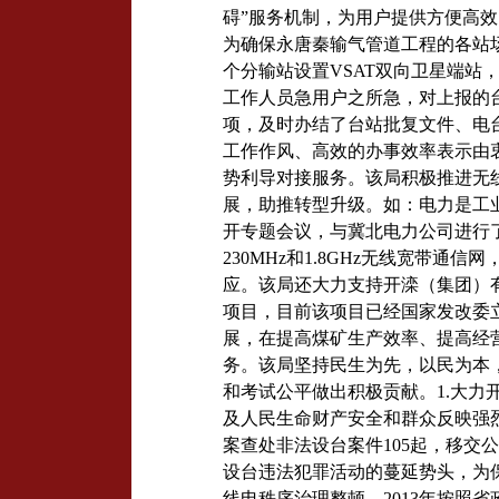
碍”服务机制，为用户提供方便高
为确保永唐秦输气管道工程的各站
个分输站设置
VSAT
双向卫星端站
工作人员
急用户之所急，
对上报的
项，及时办结了台站批复文件、电
工作作风、高效的办事效率表示由
势利导对接服务。该局积极推进无
展，助推转型升级。如：电力是工
开专题会议，与冀北电力公司进行
230MHz
和
1.8GHz
无线宽带通信网
应。
该局还大力支持开滦（集团）
项目，目前该项目已经国家发改委
展，在
提高煤矿生产效率、提高经
务。该局坚持民生为先，以民为本
和考试公平做出积极贡献。
1.
大力
及人民生命财产安全和群众反映强
案查处非法设台案件
105
起，移交公
设台违法犯罪活动的蔓延势头，为
线电秩序治理整顿，
2013
年按照省