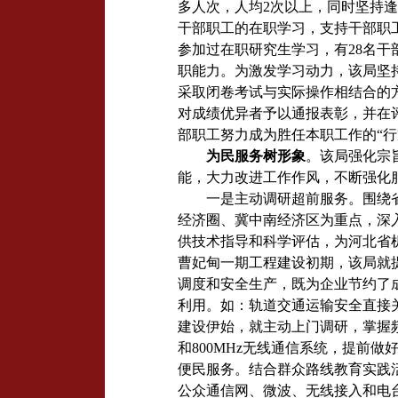
多人次，人均
2
次以上，同时坚持逢
干部职工的在职学习，支持干部职
参加过在职研究生学习，有
28
名干
职能力。为激发学习动力，该局坚
采取闭卷考试与实际操作相结合的
对成绩优异者予以通报表彰，并在
部职工努力成为胜任本职工作的“行
为民服务树形象
。该局强化宗
能，大力改进工作作风，不断强化
一是主动调研超前服务。围绕
经济圈、冀中南经济区为重点，深
供技术指导和科学评估，为河北省
曹妃甸一期工程建设初期，该局就
调度和安全生产，既为企业节约了
利用。如：
轨道交通运输安全直接
建设伊始，就主动上门调研，掌握
和
800MHz
无线通信系统，
提前做
便民服务。结合群众路线教育实践
公众通信网、微波、无线接入和电