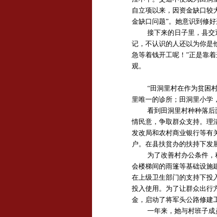
自立项以来，因资金缺口较
金缺口问题”。她意识到修
接下来的日子里，县交
记，不认识的人还以为你是
急等着钱开工呢！”正是靠
观。
“田洞里村在作为贫困
里唯一的诊所；田洞里小学
看到田洞里村种种落后
情民意，争取群众支持。理
发改局和农村商业银行等有
户。在县扶贫办的扶持下发展
为了改善村办公条件，
会楼梯间的雨篷等基础设施建
在上级卫生部门的支持下投入
投入使用。为了让群众出行
金，启动了将军头公路修建
一年来，她与村班子成