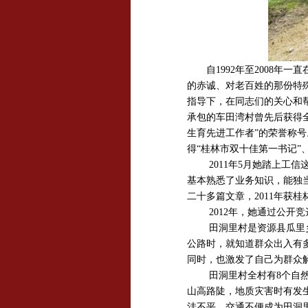
自1992年至2008年一
的赤诚、对老百姓的那份特
指导下，在同志们的关心和帮
承包的车田湾村曾先后获得全
生育先进工作者”的荣誉称号。
得“桂林市双十佳第一书记”
2011年5月她踏上
基本熟悉了业务知识，能独
二十多篇文章，2011年获
2012年，她通过公
田洞里村是资源县瓜里
公路时，就知道群众出入有
同时，也激发了自己为群众
田洞里村全村有8个自然
山高路陡，地质灾害时有发
洼不平。交通不便成为田洞