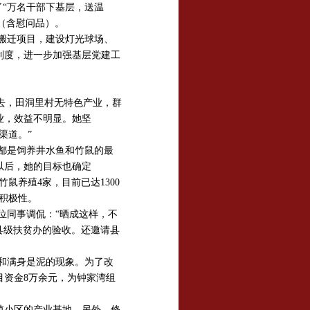
了“万名干部下基层，送温
元（含慰问品）。
搬迁项目，建设灯光球场、
制度，进一步加强基层党建工
去，田洞里村无特色产业，群
业，效益不明显。她坚
渠道。”
都是饲养井水鱼和竹鼠的最
以后，她的目标也确定
鼠养殖4家，目前已达1300
积极性。
位同事调侃：“晒成这样，不
县级扶贫办的验收。还邀请县
和满身是泥的现象。为了改
目资金8万余元，为钟家湾组
。
殖小区的产业基地。另外，修