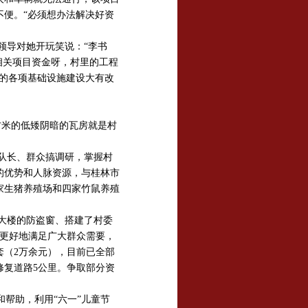
便。“必须想办法解决好资
领导对她开玩笑说：“李书
相关项目资金呀，村里的工程
的各项基础设施建设大有改
方米的低矮阴暗的瓦房就是村
队长、群众搞调研，掌握村
的优势和人脉资源，与桂林市
家生猪养殖场和四家竹鼠养殖
大楼的防盗窗、搭建了村委
为更好地满足广大群众需要，
套（2万余元），目前已全部
修复道路5公里。争取部分资
帮助，利用“六一”儿童节