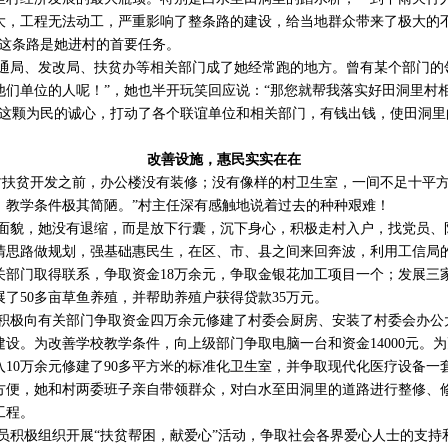
大，工程无法动工，严重影响了整条路的建设，给当地群众带来了极大的不
好这条路是她进村的首要任务。
通局、发改局、扶贫办等相关部门成了她经常跑的地方。曾有某个部门的
他们单位的人呢！”，她也半开玩笑回应说：“那您就帮我落实好田洞里村
着这颗为民的诚心，打动了各个联谊单位和相关部门，有钱出钱，使田洞里
改善设施，惠民实实在在
村扶贫开发之前，办公楼没有装修；没有像样的村卫生室，一间不足十平
，教学条件极其简陋。”村主任深有感触地说着过去的种种艰难！
面貌，她没有退缩，而是放下行囊，沉下身心，积极走村入户，找党员、
清思路做规划，强基础惠民生，在区、市、县之间来回奔波，利用工信局
关部门取得联系，争取资金18万余元，争取金银花加工项目一个；发展三
了50多亩草鱼养殖，并帮助养殖户获得贷款35万元。
积极向有关部门争取资金四万余元修建了村委会厨房、安装了村委会办公
设。为改善学校教学条件，向上级部门争取电脑一台和资金14000元。
10万余元修建了90多平方米的标准化卫生室，并争取现代化医疗设备一
方便，她和村两委班子亲自带领群众，对白水至田洞里的道路进行整修、
工程。
员积极组织开展“扶贫帮困，献爱心”活动，争取社会各界爱心人士的支持和