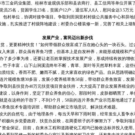
桂林市三金药业集团、桂林市途观俱乐部和县农商行、县工信局等单位开展
党员25名，贫困学生23名，贫困户12户，退伍军人8人，慰问金达3.5万
、包村单位，协调对接争项目。争取到田洞里村村级公共服务中心和异地
设施，扎实推进了村级阵地建设；村委办公楼装修一新，完善了相关上墙
发展产业，富民迈出新步伐
扶贫，更要精神扶贫！”如何带领群众致富成了压在她心头的一块石头。过
收入来源，群众虽有养鱼习惯，但基本上是自发种养，未能形成规模和产
钱办了多少事为准，还要让老百姓掌握技术发展产业，形成持续有效的增收
，竹子丰富，山下山涧溪流终年不断，青草、菜叶等天然草料丰富，这些
肉质结实，香而不肥、嫩而不腻，是大家喜欢的绿色产品。自从思路明确
连片规模鱼塘30多亩，发展小窝养殖草鱼58亩，带动群众养鱼致富，发展竹
后争取到县扶贫办40万元扶贫项目资金扶持，大大提高了群众发展养殖业的
建设，以身作则，坚定了群众养鱼的信心。那段时间，皮肤都晒黑了，单
就是在这样的干劲下，不到3个月，58亩的连片养鱼产业示范基地通过了
水养鱼技术专题培训班，帮助群众树立市场意识、解决技术难题。
较大的自然屯，由于地理条件，每当天旱和下雨时期，经常发生人畜争水
子积极向乡党委政府、扶贫办反映，在两委班子的不懈努力下，争取到项
了资金保证。目前，自来水工程和道路硬化工程均已验收达标并投入使用
就会看到装修一新的村委办公室以及新建的村卫生室，还有集中连片的养