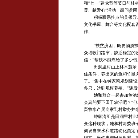
和“七一”建党节等节日与
暖、献爱心”活动，慰问贫困
积极联系挂点的县领导
文化书屋、舞台等文化配套
作。
“扶贫济困，既要物质
众增收门路窄，缺乏稳定的
信：“帮扶不能靠给了多少
田洞里村山上林木葱翠
佳条件，养出来的鱼和竹鼠
了。“集中在钟家湾规划建设
多只，达到规模养殖。”随
她和群众一起参加鱼池
会真的要下田干农活吧？”但
畜牧水产局专家到村举办井
钟家湾组是田洞里村比
变这种现状，她和村两委班
架设自来水和道路硬化奠定
现在，当你走进田洞里村，