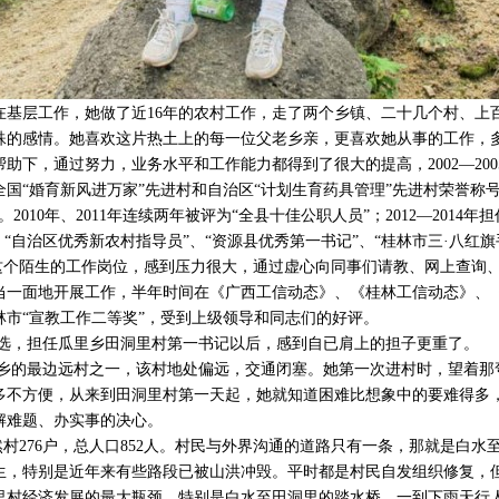
直在基层工作，她做了近16年的农村工作，走了两个乡镇、二十几个村、
殊的感情。她喜欢这片热土上的每一位父老乡亲，更喜欢她从事的工作，
助下，通过努力，业务水平和工作能力都得到了很大的提高，2002—20
国“婚育新风进万家”先进村和自治区“计划生育药具管理”先进村荣誉称
2010年、2011年连续两年被评为“全县十佳公职人员”；2012—2014
、“自治区优秀新农村指导员”、“资源县优秀第一书记”、“桂林市三·八红旗
工信这个陌生的工作岗位，感到压力很大，通过虚心向同事们请教、网上查询
当一面地开展工作，半年时间在《广西工信动态》、《桂林工信动态》、
桂林市“宣教工作二等奖”，受到上级领导和同志们的好评。
开竞选，担任瓜里乡田洞里村第一书记以后，感到自已肩上的担子更重了。
乡的最边远村之一，该村地处偏远，交通闭塞。她第一次进村时，望着那
多不方便，从来到田洞里村第一天起，她就知道困难比想象中的要难得多
解难题、办实事的决心。
村276户，总人口852人。村民与外界沟通的道路只有一条，那就是白水至
生，特别是近年来有些路段已被山洪冲毁。平时都是村民自发组织修复，
里村经济发展的最大瓶颈。特别是白水至田洞里的踏水桥，一到下雨天行