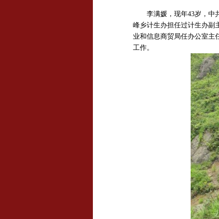
李满媛，现年43岁，中共党
峰乡计生办担任过计生办副主
业和信息商贸局任办公室主任
工作。