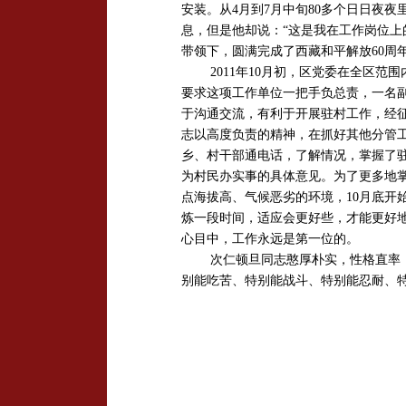
安装。从4月到7月中旬80多个日日夜
息，但是他却说：“这是我在工作岗位上
带领下，圆满完成了西藏和平解放60周
2011年10月初，区党委在全区
要求这项工作单位一把手负总责，一名
于沟通交流，有利于开展驻村工作，经
志以高度负责的精神，在抓好其他分管
乡、村干部通电话，了解情况，掌握了
为村民办实事的具体意见。为了更多地
点海拔高、气候恶劣的环境，10月底开
炼一段时间，适应会更好些，才能更好
心目中，工作永远是第一位的。
次仁顿旦同志憨厚朴实，性格直率
别能吃苦、特别能战斗、特别能忍耐、特