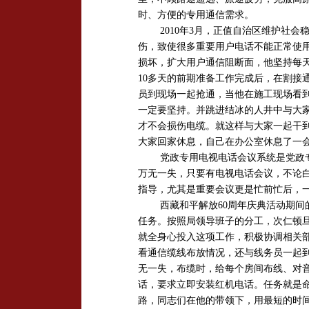
时、方便的专用通信需求。
2010年3月，正值自治区维护社
伤，致使很多重要用户电话不能正常使
损坏，扩大用户通信阻断面，他坚持每
10多天的前期准备工作完成后，在割接
员到现场一起抢通，当他在施工现场看
一定要坚持。并跳进结冰的人井中与大
才不会损伤电缆。就这样与大家一起干
大家回家休息，自己在办公室休息了一
党政专用电视电话会议系统是党政
万无一失，只要有电视电话会议，不论
指导，尤其是重要会议更是忙前忙后，
西藏和平解放60周年庆典活动期
任务。按照局领导班子的分工，次仁顿旦
就全身心投入这项工作，积极协调相关
看通信缆线布放情况，还与线务员一起
无一失，布缆时，给每个房间布线、对
话，要求立即安装红机电话。任务就是
路，同志们在他的带领下，用最短的时