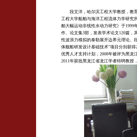
段文洋，哈尔滨工
程大学
教授，教
工程大学船舶与海洋工程流体力学研究
舶大幅运动非线性水动力研究》于199
作、论文集3部，发表学术论文120篇，
性波浪力模拟的泰勒展开边界元理论。段
体舰船研发设计基础技术”项目分别获得2
优秀人才支持计划，2008年被评为黑龙
2011年获批黑龙江省龙江学者特聘教授