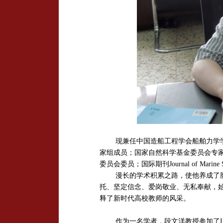
现兼任中国造船工程学会船舶力学
家组成员；国家自然科学基金委员会专家
委员会委
员；国际期刊
Journal of Marine 
漫长的学术积累之路，使他养成了
托、坚定信念、爱岗敬业、无私奉献，
释了新时代高校教师的风采。
作为一名学者，
段文洋
教授参加了