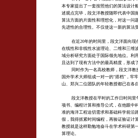
本专家提出了一套按照他们的算法设计
述观点完毕，
段文洋
教授随即代表中国
算法方面的片面性和理想化，对这一问
先进性的合理性。不仅使这一新的算法
在近
20
年的时间里，段文洋面向现
在线性和非线性水波理论、二维和三维
域分析研究方面处于国际领先地位。利
且
达到
了现有方法中的最高精度，形成
同时作为一名高校教师，
段文洋
教
国外学术大师组成一对一的“搭档”，牢
山、郑兴二位团队的年轻教授都已在各
段文洋
教授在平时的工作日时间里
项书、编程计算和推导公式，在他眼中
准的海洋工程迫切需求和基础科学前沿
假，我得抓紧时间编程，再验证验证计
教授就是这样勤勉地奋斗在学术科研第
算理论。