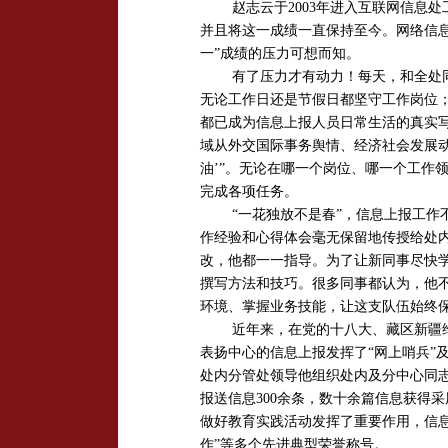
赵志云于
2003
年进入互联网信息处
并且将这一成绩一直保持至今。网络信
一”成绩的压力可想而知。
有了压力才有动力！每天，和全处
无论工作日还是节假日都坚守工作岗位
都已成为信息上报人员日常生活的真实
域从外交国际事务舆情、经济社会发展动
油’”。无论在哪一个岗位、哪一个工作
完成各项任务。
“一花独放不是春”，信息上报工
作经验和心得体会毫无保留地传授给处
改，他都一一指导。为了让新同事尽快
撰写方法和技巧。很多同事都认为，他
环境、掌握业务技能，让这支队伍始终
近年来，在党的十八大、藏区新疆
表扬中心的信息上报发挥了“网上哨兵”及
处内分管处领导他组织处内及分中心同
报送信息
300
余条，数十余篇信息获得采
做好教育实践活动发挥了重要作用，信息
作”等多个先进典型荣誉称号。