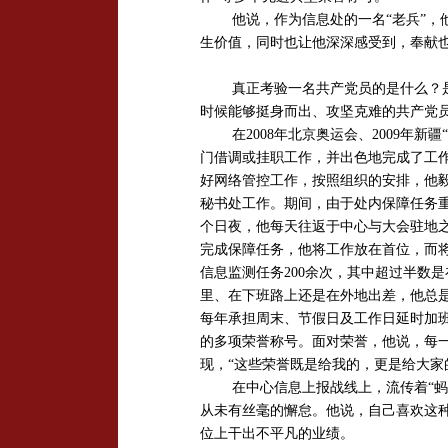
他说，作为信息处的一名“老兵”
生价值，同时也让他深深感受到，奉献
真正考验一名共产党员的是什么？
时候能够挺身而出、攻坚克难的共产党
在
2008
年北京奥运会、
2009
年新疆“
门借调或挂职工作，并出色地完成了工
好网络管控工作，按照组织的安排，他
秘书处工作。期间，由于处内保障任务
个日夜，他每天往返于中心与大会驻地
完成保障任务，他将工作放在首位，而
信息监测任务
200
余次，其中超过半数是
里、在下班路上还是在外地出差，他总
每年承担周末、节假日及工作日延时加
的多项荣誉称号。面对荣誉，他说，每
现，“这些荣誉既是给我的，更是给大家
在中心信息上报战线上，流传着“
从未有丝毫的懈怠。他说，自己喜欢这种
位上干出不平凡的业绩。