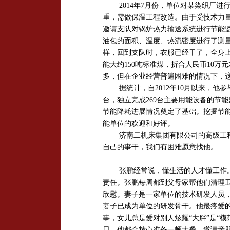
2014
年
7
月份，单位对某染织厂进
重，需做保温工程改造。由于受技术力
邀请支队对锅炉热力输送系统进行节能
油包的面积、温度、热流密度进行了测
样，回到支队时，衣服已经干了，全身
能大约
150
吨标准煤，折合人民币
10
万元
多，但在企业经营普遍困难的情况下，
据统计，自
2012
年
10
月以来，他参
台，独立完成
269
台主要用能设备的节能
节能降耗进展情况奠定了基础。挖掘节
能单位的欢迎和好评。
济南二机床集团有限公司的高级工
自己的事干，我们有困难愿意找他。
张鹏经常说，懂生活的人才懂工作
责任。张鹏每周都到父母家帮他们清理
欣慰。妻子是一家单位的技术研发人员
妻子已成为单位的研发骨干。他最疼爱
事，女儿总是爱对别人炫耀“大胖”是“
日，他都会精心准备一顿大餐，邀请亲