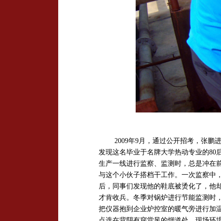
2009
年
9
月，通过公开招考，张鹏
发现这名毕业于名牌大学热动专业的
80
生产一线进行监察、监测时，总是冲在
与这个小伙子搭档干工作。一次监察中
后，同事们发现他的鞋底被烫化了，他
才肯收兵。冬季对锅炉进行节能监测时
把仪器抱到企业炉控室的暖气旁进行加
点选在背阴有穿堂风的烟道处，现场环