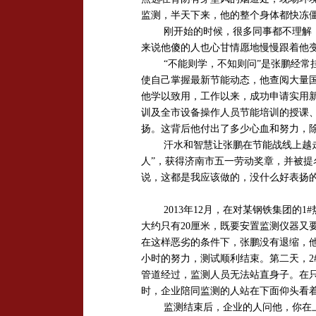
监测，半天下来，他的整个身体都快冻
刚开始的时候，很多同事都不理解
来说他傻的人也心甘情愿地慢慢跟着他
“不能则学，不知则问”是张鹏经
使自己掌握最新节能动态，他查阅大量
他学以致用，工作以来，成功申请实用
训及全市设备操作人员节能培训的授课
扬。这背后他付出了多少心血和努力，
汗水和智慧让张鹏在节能战线上越
人”，获得济南市五一劳动奖章，并被提
说，这都是我应该做的，没什么好表扬
2013
年
12
月，在对某钢铁集团的
1#
大约只有
20
厘米，既要安置监测仪器又
在这样恶劣的条件下，张鹏没有退缩，
小时的努力，测试顺利结束。第二天，
2
管道经过，监测人员无法站直身子。在
时，企业陪同监测的人站在下面仰头看
监测结束后，企业的人问他，你在