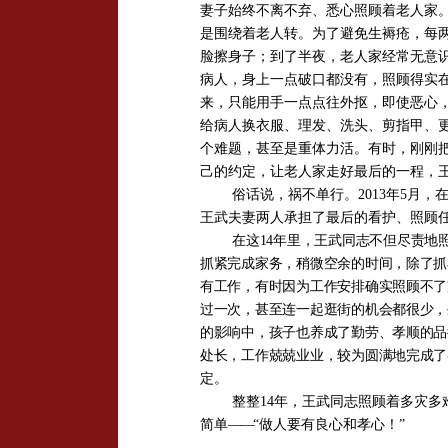
妻子始终不离不弃、悉心照顾着老人家
是围绕着老人转。为了避免生褥疮，每
脸擦身子；到了半夜，老人家经常无意
病人，身上一点破口都没有，照顾得实
来，只能用手一点点往外抠，即使恶心，
给病人换衣服、理发、洗头、剪指甲、
个难题，甚至是重体力活。有时，刚刚
己的约定，让老人家走好最后的一程，
俗话说，祸不单行。2013年5月
王武夫妻两人承担了最后的看护、照顾
在
这14年里，王武同志不但尽责
抓紧完成家务，稍微空余的时间，除了抓
有工作，有时因为工作安排确实照顾不了
过一次，甚至连一起逛街的机会都很少，
的影响中，孩子也养成了勤劳、孝顺的品
处长，工作兢兢业业，较为圆满地完成了
定。
整整14年，王武同志照顾着多灾多
简单
——
“做人要有良心和孝心！”