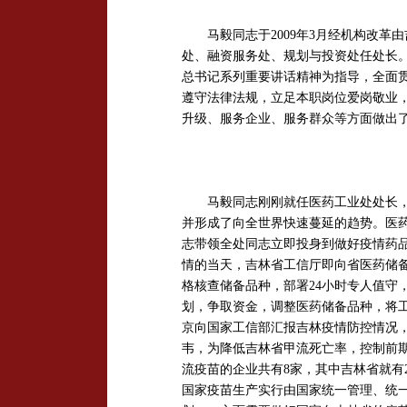
马毅同志于2009年3月经机构改革
处、融资服务处、规划与投资处任处长。
总书记系列重要讲话精神为指导，全面
遵守法律法规，立足本职岗位爱岗敬业
升级、服务企业、服务群众等方面做出
马毅同志刚刚就任医药工业处处长，就
并形成了向全世界快速蔓延的趋势。医
志带领全处同志立即投身到做好疫情药
情的当天，吉林省工信厅即向省医药储
格核查储备品种，部署24小时专人值守
划，争取资金，调整医药储备品种，将
京向国家工信部汇报吉林疫情防控情况
韦，为降低吉林省甲流死亡率，控制前
流疫苗的企业共有8家，其中吉林省就有
国家疫苗生产实行由国家统一管理、统