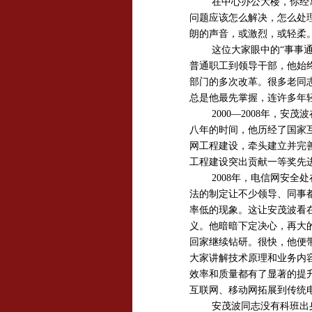
在
中心办公大楼
，你经
问题应该怎么解决，怎么处
朗的声音，或激烈，或轻柔
这位大家眼中的“事事
普通职工到领导干部，他始
部门的多次改革。很多老同
总是他最先掌握，连许多年
2000
—
2008
年，安茂波
八年的时间，他历经了国家
网工程建设，牵头建立并完善
工程建设突出贡献一等奖先
2008年，电信网安
法的制定让不少领导、同事
率低的现象。这让安茂波看
义。他暗暗下定决心，再大
回家继续钻研。很快，他便
大家讲解技术原理和业务内
效率和质量都有了显著的提
互联网、移动网拓展到传统
安茂波同志没有科班出