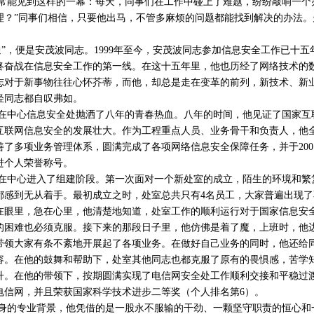
常能见到这样的一幕：每天，同事们在工作中碰上了难题，纷纷敲响一个
理？”同事们相信，只要他出马，不管多麻烦的
问题
都能找到解决的办法。
。
通”，便是安茂波同志。1999年至今，安茂波同志参加信息安全工作已十
终奋战在信息安全工作的第一线。在这十五年里，他也历经了网络技术的
志对于新事物往往心怀芥蒂，而他，却总是走在变革的前列，新技术、新
轻同志都自叹弗如。
在中心信息安全处抛洒了八年的青春热血。八年的时间，他见证了国家互
互联网信息安全的发展壮大。作为工程重点人员、业务骨干和负责人，他
了多项业务管理体系，圆满完成了各项网络信息安全保障任务，并于200
进个人荣誉称号。
全处在中心进入了组建阶段。第一次面对一个新处室的成立，陌生的环境和
都感到无从着手。最初成立之时，处室总共只有4名员工，大家普遍出现
在眼里，急在心里，他清楚地知道，处室工作的顺利运行对于国家信息安
的困难也必须克服。接下来的那段日子里，他仿佛是着了魔，上班时，他
带领大家有条不紊地开展起了各项业务。在做好自己业务的同时，他还给
容。在他的鼓舞和帮助下，处室其他同志也都克服了原有的畏惧感，苦学
升。在他的带领下，按期圆满实现了电信网安全处工作顺利交接和平稳过
电信网，并且荣获国家科学技术进步二等奖（个人排名第6）。
身的专业背景，他凭借的是一股永不服输的干劲、一颗坚守职责的恒心和