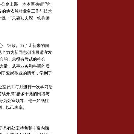
办公桌上那一本本画满标记的
务的他依然对业务工作与技术
足：“只要功夫深，铁杵磨
心、细致。为了让新来的同
尽全力为新同志创造最适宜发
会的，总得有尝试的机会
力量，从事业务和科研的质
到了爱岗敬业的情怀，学到了
处室员工
每月进行一次学习活
续开展“忠诚于党的网络与
。身为处室领导，他一如既往
则，以己表率。
了具有处室特色和丰富内涵