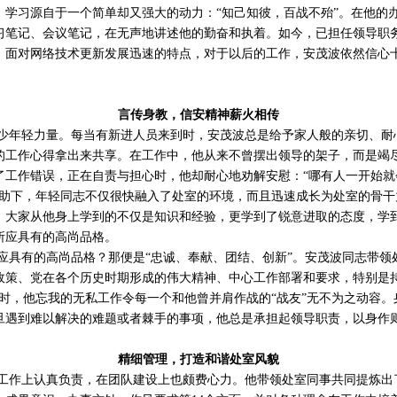
，学习源自于一个简单却又强大的动力：“知己知彼，百战不殆”。在他的
习笔记、会议笔记，在无声地讲述他的勤奋和执着。如今，已担任领导职
，面对网络技术更新发展迅速的特点，对于以后的工作，安茂波依然信心十
言传身教，信安精神薪火相传
少年轻力量。每当有新进人员来到时，安茂波总是给予家人般的亲切、耐
的工作心得拿出来共享。在工作中，他从来不曾摆出领导的架子，而是竭
了工作错误，正在自责与担心时，他却耐心地劝解安慰：“哪有人一开始就
帮助下，年轻同志不仅很快融入了处室的环境，
而且
迅速成长为处室的骨干
。大家从他身上学到的不仅是知识和经验，更学到了锐意进取的态度，学
所应具有的高尚品格。
应具有的高尚品格？那便是“忠诚、奉献、团结、创新”。安茂波同志带领
政策、党在各个历史时期形成的伟大精神、中心工作部署和要求，特别是持
作时，他忘我的无私工作令每一个和他曾并肩作战的“战友”无不为之动容
旦遇到难以解决的难题或者棘手的事项，他总是承担起领导职责，以身作
精细管理，打造和谐处室风貌
工作上认真负责，在团队建设上也颇费心力。他带领处室同事共同提炼出