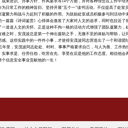
、成果意识、办事方针、作风要求等14个方面，并对各种理念在工作中培
作为日常工作的精神旨归。坚持开展“五个一”读书活动。不仅提高了处室
室凝聚力和战斗力起到了积极的作用。为鼓励处室成员积极参与到活动中
的一篇篇《诗词鉴赏》心得体会激发了大家对人文的追求，同时也拉近了
了一道道人文的关怀。正是这种不拘一格的活动方式增强了团队凝聚力，
有难之时，安茂波总是第一个伸出援助之手，无微不至的体贴与帮助，让
切感。这些实践中的一件件小事，才使得安茂波同志营造出了一个和谐团
年里，安茂波同志处处、时时、事事严格要求自己，与人为善、工作热
，实事求是、任劳任怨，吃苦在先、享受在后是他的工作态度。相信他会
整个信息安全事业贡献他的一生！