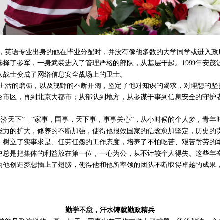
大学，英语专业出身的他在毕业分配时，并没有像他多数的大学同学或进入
择了参军，一身武装进入了管理严格的部队，从基层干起。1999年安茂
队战士变成了网络信息安全战场上的卫士。
生活的磨砺，以及视野的不断开阔，坚定了他对知识的渴求，对理想的坚
台市区，再到北京大都市；从部队到地方，从参谋干事到信息安全的守护
兼济天下”，“家事，国事，天下事，事事关心”，从小时候的个人梦，青年
能力的扩大，修养的不断加强，使得他报效国家的信念愈加坚定，历史的
，树立了实事求是、任劳任怨的工作态度，培养了不怕吃苦、艰苦耐劳的
中总是把集体的利益放在第一位，一心为公，从不计较个人得失。这些年
为他创造梦想插上了翅膀，使得他和他所率领的团队不断取得卓越的成果
勤学不怠，汗水铸就勤政精兵