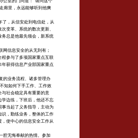
办公室的门问道：“请问这个
走廊里，永远能够听到他爽
五年了，从信安处到电信处，从
数次变革、系统的数次更新、
业务总是他最先领会，新系统
联网信息安全的从无到有；
全程参与了多项国家重点互联
1年获得信息产业部国家重点
繁复的业务流程、诸多管理办
了不知如何下手工作、工作效
全与社会稳定具有重要的意
边学边练，下班后，他还不忘
同事当起了义务指导，主动为
知识，勤练业务，整体的工作
渡，使中心的信息安全工作从
一腔无悔奉献的热情。参加