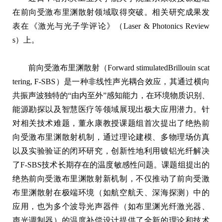
在前向受激布里渊散射领域取得突破。相关研究成果发
表在《激光与光子学评论》（Laser & Photonics Review
s）上。
前向受激布里渊散射（Forward stimulatedBrillouin scat
tering, F-SBS）是一种非线性声光耦合效应，其通过横向
共振声波独特的“由内至外”感知能力，在环境物质识别、
能源勘探以及智慧医疗等领域展现出极大应用潜力。针
对相关技术难题，董永康教授课题组首次提出了绝热前
向受激布里渊散射机制，通过理论建模、多物理场仿真
以及实验验证的闭环研究，创新性地利用镀铝光纤解决
了F-SBS技术长期存在的温度敏感性问题。课题组提出的
绝热前向受激布里渊散射新机制，不仅推动了前向受激
布里渊散射在极端环境（如航空航天、深海探测）中的
应用，也为多个波导光声器件（如布里渊光纤激光器、
声光调制器）的温度补偿设计提供了全新的理论和技术