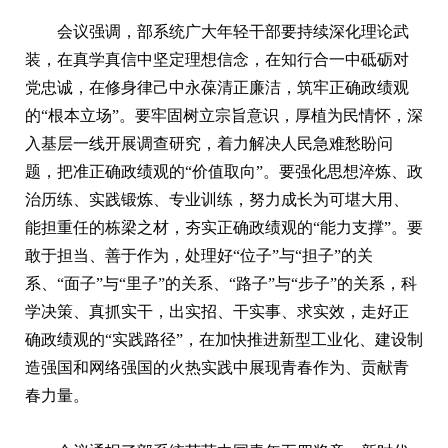
会议强调，部系统广大年轻干部要持续深化理论武
装，在真学真信中坚定理想信念，在知行合一中砥砺对
党忠诚，在修身律己中永葆清正廉洁，筑牢正确政绩观
的“根本立场”。要牢固树立宗旨意识，厚植为民情怀，深
入基层一线开展调查研究，着力解决人民急难愁盼问
题，把准正确政绩观的“价值取向”。要强化思想淬炼、政
治历练、实践锻炼、专业训练，努力成长为可堪大用、
能担重任的栋梁之材，夯实正确政绩观的“能力支撑”。要
敢于担当、善于作为，处理好“位子”与“担子”的关
系、“面子”与“里子”的关系、“路子”与“步子”的关系，科
学决策、真抓实干，出实招、干实事、求实效，走好正
确政绩观的“实践路径”，在加快推进新型工业化、建设制
造强国和网络强国的火热实践中展现青春作为、贡献青
春力量。