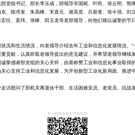
息化部党组书记、部长李乐成，部领导辛国斌、叶民、张云明、熊
旭东、陈求发、朱高峰、宋直元、谢高觉、吕新奎、张今强、刘
朱宏任、莫玮、张峰、田玉龙等老部领导，向他们致以诚挚的节
状况和生活情况，向老领导介绍去年工业和信息化发展情况、“
重要贡献，认真听取老领导提出的意见建议，并希望老领导继续
们诚挚感谢部党组的关心关怀，由衷称赞工业和信息化事业取得
地关心支持工业和信息化发展，为开创新型工业化新局面、推进
中走访慰问了部机关离退休干部、生活困难党员、老党员、抗战
扫一扫在手机打开当前页