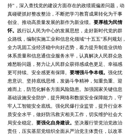
持”，深入查找党的建设方面存在的政绩观偏差问题，动
真碰硬抓好整改整治，不断把学习教育成果转化为干事
创业、推动高质量发展的新作为新业绩。
要厚植为民情
怀。
践行以人民为中心的发展思想，走好新时代党的群
众路线，编制实施工业和信息化领域“十五五”系列规划，
全力巩固工业经济稳中向好态势，着力提升制造业供给
体系质量和信息通信业服务水平，认真解决人民群众急
难愁盼问题，努力让人民群众获得感成色更足、幸福感
更可持续、安全感更有保障。
要增强斗争本领。
强化忧
患意识、坚持底线思维，发扬斗争精神，知重负重、迎
难而上，防范化解各方面风险隐患。加强国家关键信息
基础设施安全防护，提升网络和数据安全保障能力，守
牢人工智能安全底线。强化民爆行业监管，提升行业本
质安全水平，做好防汛救灾相关工作，切实维护社会大
局安全稳定。
要强化自身建设。
坚决履行管党治党政治
责任，压实基层党组织全面从严治党主体责任，以改革