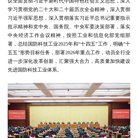
议全面贯彻习近平新时代中国特色社会主义思想，深入
学习贯彻党的二十大和二十届历次全会精神，深入贯彻
习近平强军思想，深入贯彻落实习近平总书记重要指示
批示精神和党中央、国务院、中央军委决策部署，落实
中央经济工作会议精神，按照工业和信息化部党组部
署，总结国防科技工业2025年和“十四五”工作，明确“十
五五”形势目标任务，部署2026年重点工作，动员全行业
进一步深化改革创新，汇聚强大合力，高质量加快建设
先进国防科技工业体系。