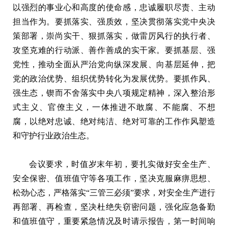
以强烈的事业心和高度的使命感，忠诚履职尽责、主动
担当作为。要抓落实、强质效，坚决贯彻落实党中央决
策部署，崇尚实干、狠抓落实，做雷厉风行的执行者、
攻坚克难的行动派、善作善成的实干家。要抓基层、强
党性，推动全面从严治党向纵深发展、向基层延伸，把
党的政治优势、组织优势转化为发展优势。要抓作风、
强生态，锲而不舍落实中央八项规定精神，深入整治形
式主义、官僚主义，一体推进不敢腐、不能腐、不想
腐，以绝对忠诚、绝对纯洁、绝对可靠的工作作风塑造
和守护行业政治生态。
会议要求，时值岁末年初，要扎实做好安全生产、
安全保密、值班值守等各项工作，坚决克服麻痹思想、
松劲心态，严格落实“三管三必须”要求，对安全生产进行
再部署、再检查，坚决杜绝失窃密问题，强化应急备勤
和值班值守，重要紧急情况及时请示报告，第一时间响