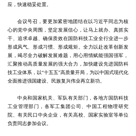
应，快速稳妥处置。
会议号召，要更加紧密地团结在以习近平同志为核
心的党中央周围，坚定发展信心，让马上就办、真抓实
干、追求卓越、确保质效在国防科技工业全行业进一步
形成风气、形成习惯、形成规矩。全力以赴改革创新发
展，竭尽全力破解发展难题，用心用情赋能强国强军，
汇聚推动高质量发展的强大合力，加快建设先进国防科
技工业体系，以“十五五”高质量开局，为以中国式现代化
全面推进强国建设、民族复兴伟业再立新功。
中央和国家机关、军队有关部门，各地方国防科技
工业管理部门，各军工集团公司、中国工程物理研究
院、有关民口中央企业，有关高校、国家实验室等单位
负责同志参加会议。