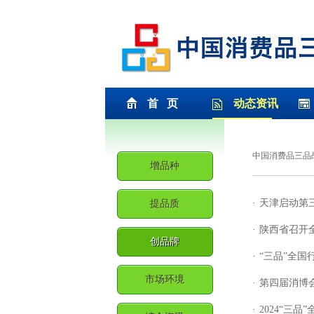
首 页
动态资讯
中国消费品三品
增品种
·
天津启动第
提品质
·
陕西省召开
创品牌
·
“三品”全国
市场环境
·
第四届消博会
·
2024“三