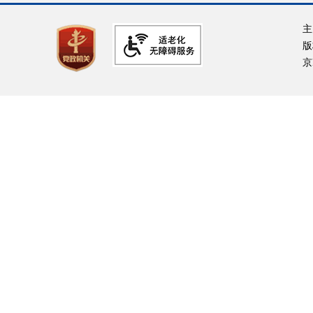
主
版
京