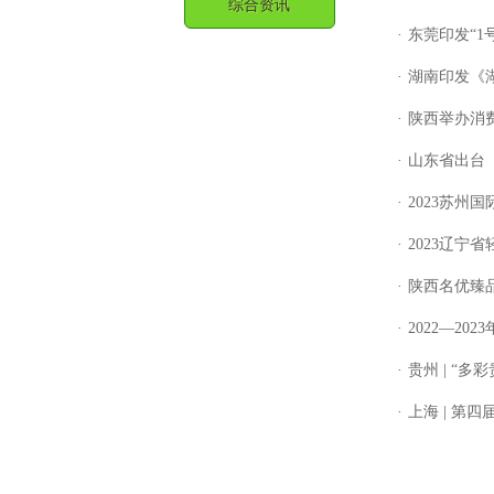
综合资讯
·
东莞印发“
·
湖南印发《
·
陕西举办消
·
山东省出台
·
2023苏州
·
2023辽宁
·
陕西名优臻
·
2022—2
·
贵州 | “
·
上海 | 第