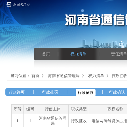
返回名录页
首页
权力清单
责任清单
当前位置：
首页
》
河南省通信管理局
》
权力清单
》
行政征
|
|
|
行政许可
行政处罚
行政确认
行政征收
序号
编码
行使主体
职权类型
职权名称
河南省通信管理
1
1
行政征收
电信网码号资源占
局