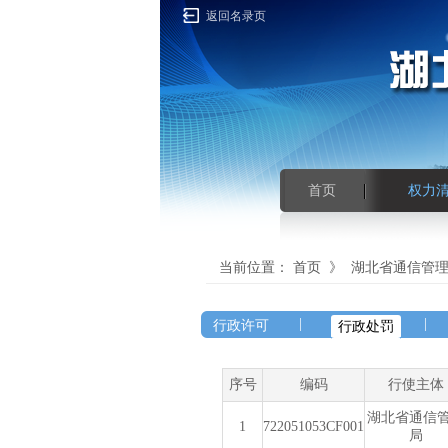
返回名录页
首页
权力
当前位置：
首页
》
湖北省通信管
|
|
行政许可
行政处罚
序号
编码
行使主体
湖北省通信
1
722051053CF001
局