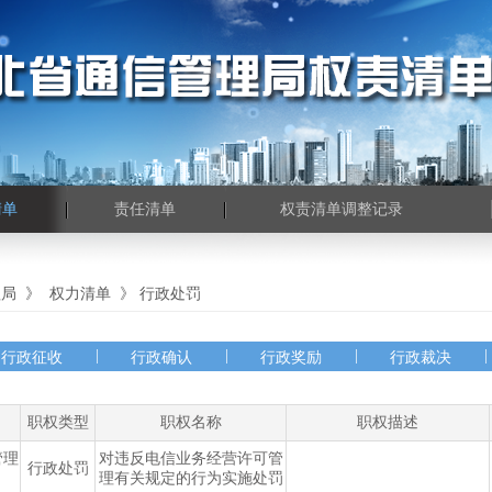
清单
责任清单
权责清单调整记录
理局
》
权力清单
》
行政处罚
|
|
|
|
行政征收
行政确认
行政奖励
行政裁决
职权类型
职权名称
职权描述
管理
对违反电信业务经营许可管
行政处罚
理有关规定的行为实施处罚