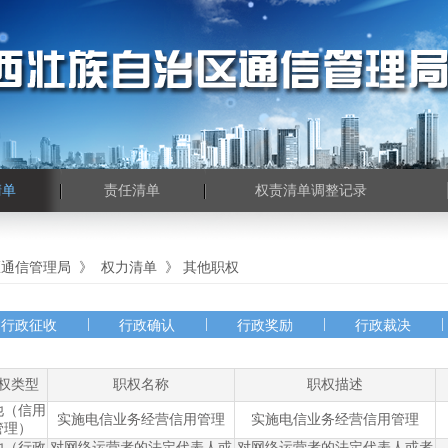
清单
责任清单
权责清单调整记录
区通信管理局
》
权力清单
》
其他职权
|
|
|
|
行政征收
行政确认
行政奖励
行政裁决
权类型
职权名称
职权描述
他（信用
实施电信业务经营信用管理
实施电信业务经营信用管理
管理）
他（行政
对网络运营者的法定代表人或
对网络运营者的法定代表人或者