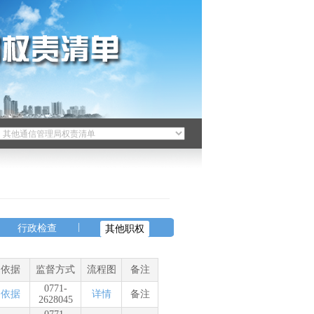
|
行政检查
其他职权
依据
监督方式
流程图
备注
0771-
依据
详情
备注
2628045