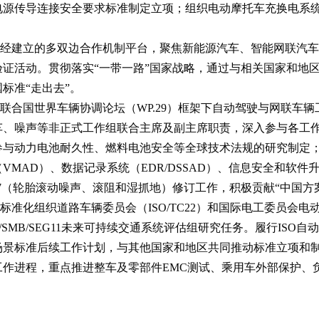
电源传导连接安全要求标准制定立项；组织电动摩托车充换电系
经建立的多双边合作机制平台，聚焦新能源汽车、智能网联汽车
证活动。贯彻落实“一带一路”国家战略，通过与相关国家和地
标准“走出去”。
联合国世界车辆协调论坛（WP.29）框架下自动驾驶与网联车
车、噪声等非正式工作组联合主席及副主席职责，深入参与各工
参与动力电池耐久性、燃料电池安全等全球技术法规的研究制定
AD）、数据记录系统（EDR/DSSAD）、信息安全和软件升级 (
17（轮胎滚动噪声、滚阻和湿抓地）修订工作，积极贡献“中国方
标准化组织道路车辆委员会（ISO/TC22）和国际电工委员会电动
/SMB/SEG11未来可持续交通系统评估组研究任务。履行IS
场景标准后续工作计划，与其他国家和地区共同推动标准立项和
工作进程，重点推进整车及零部件EMC测试、乘用车外部保护、