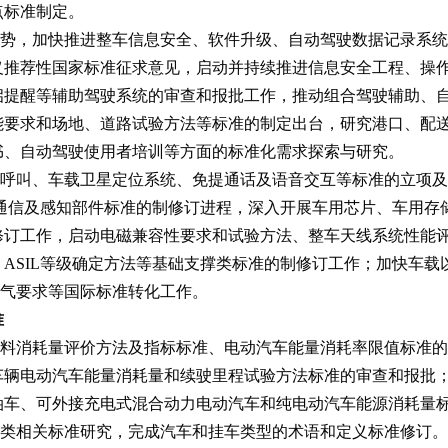
点标准制定。
势，加快推进整车信息安全、软件升级、自动驾驶数据记录系统
义推荐性国家标准征求意见，启动并持续推进信息安全工程、操
启提醒等辅助驾驶系统的审查和报批工作，推动组合驾驶辅助、
能要求和场地、道路试验方法等标准的制定出台，研究港口、配
书、自动驾驶使用者培训等方面的标准化需求探索与研究。
呼叫、车载卫星定位系统、免提通话及语音交互等标准的立项及
键通信及感知部件标准的制修订进程，深入开展车用芯片、车用存
修订工作，启动电磁兼容性要求和试验方法、整车天线系统性能
ASIL等级确定方法等基础支撑类标准的制修订工作；加快车
电气要求等国际标准转化工作。
准
料消耗量评价方法及指标标准、电动汽车能量消耗率限值标准的
车辆电动汽车能量消耗量和续驶里程试验方法标准的审查和报批
油车、可外接充电式混合动力电动汽车和纯电动汽车能源消耗量
类相关标准研究，完成汽车和挂车类型的术语和定义标准修订。