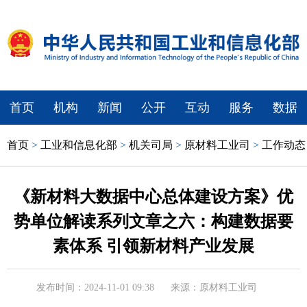
首页
机构
新闻
公开
互动
服务
数据
首页
>
工业和信息化部
>
机关司局
>
原材料工业司
>
工作动态
《新材料大数据中心总体建设方案》优
势单位解读系列文章之六：构建数据要
素体系 引领新材料产业发展
发布时间：2024-11-01 09:38
来源：原材料工业司