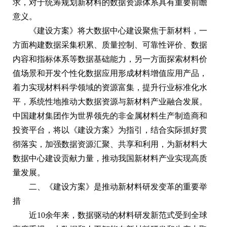
求，对于统筹规划新材料的数据资源体系具有重要前瞻
意义。
《建设方案》将大数据中心建设聚焦于新材料，一
方面构建数据采集积累、质量控制、可靠性评价、数据
内容和指标体系等数据基础能力，另一方面探索材料价
值场景和开发个性化数据应用形成材料增值应用产品，
着力实现材料科学领域的资源富集，提升行业标准化水
平，系统性地推动大数据资源与新材料产业融合发展。
中国建材集团作为世界领先的非金属材料生产制造商和
投资平台，将以《建设方案》为指引，结合实际抓好贯
彻落实，加强数据资源汇聚、共享和利用，为新材料大
数据中心建设贡献力量，推动我国新材料产业实现高质
量发展。
二、《建设方案》是推动新材料研发变革的重要举
措
近10余年来，数据驱动的材料研发新范式受到全球