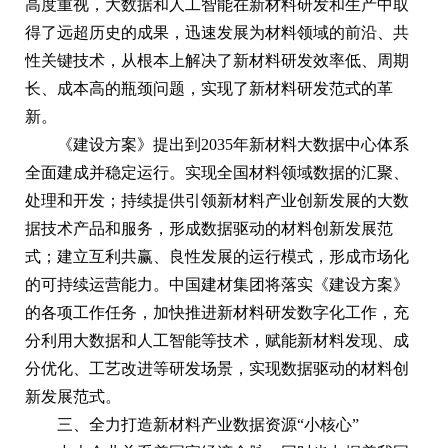
高度重视，大数据和人工智能在新材料研发和生产中取
得了远超历史的成果，迅速发展为材料领域的前沿、共
性关键技术，从根本上解决了新材料研发效率低、周期
长、成本高的瓶颈问题，实现了新材料研发范式的革
新。
《建设方案》提出到2035年新材料大数据中心体系
全面建成并稳定运行。实现全国材料领域数据的汇聚、
处理和开发；持续提供引领新材料产业创新发展的大数
据技术产品和服务，形成数据驱动的材料创新发展范
式；建立互利共赢、良性发展的运行模式，形成市场化
的可持续运营能力。中国建材集团将落实《建设方案》
的各项工作任务，加快推进新材料研发数字化工作，充
分利用大数据和人工智能等技术，赋能新材料发现、成
分优化、工艺改进等研发场景，实现数据驱动的材料创
新发展范式。
三、全力打造新材料产业数据资源“小核心”