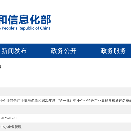
新闻发布
政务公开
政务服务
布
中小企业特色产业集群名单和2022年度（第一批）中小企业特色产业集群复核通过名单
2025-10-31
中小企业管理