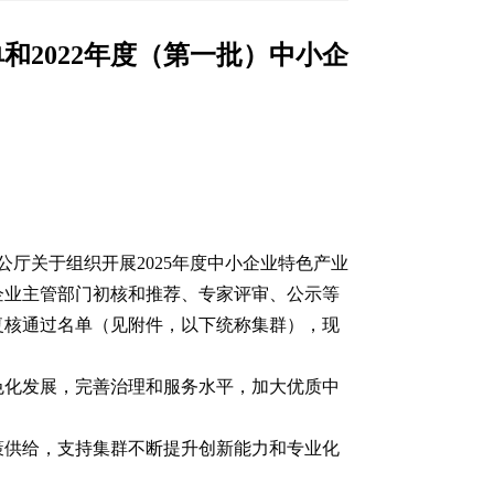
和2022年度（第一批）中小企
公厅关于组织开展2025年度中小企业特色产业
企业主管部门初核和推荐、专家评审、公示等
群复核通过名单（见附件，以下统称集群），现
色化发展，完善治理和服务水平，加大优质中
策供给，支持集群不断提升创新能力和专业化