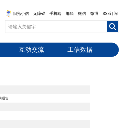
阳光小信
无障碍
手机端
邮箱
微信
微博
RSS订阅
互动交流
工信数据
的通告