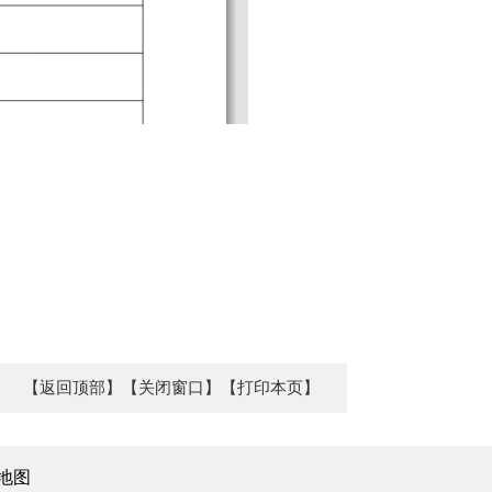
【返回顶部】
【关闭窗口】
【打印本页】
地图