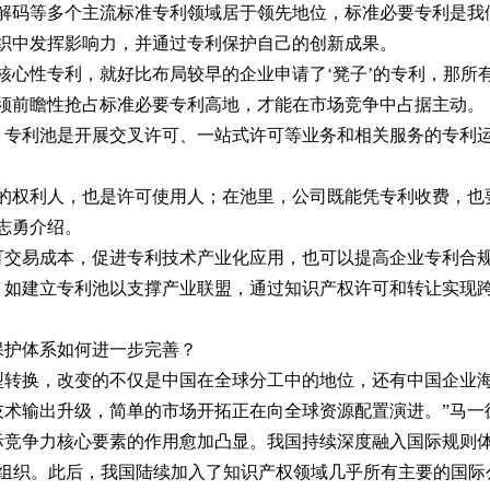
解码等多个主流标准专利领域居于领先地位，标准必要专利是我
织中发挥影响力，并通过专利保护自己的创新成果。
心性专利，就好比布局较早的企业申请了‘凳子’的专利，那所有制
必须前瞻性抢占标准必要专利高地，才能在市场竞争中占据主动。
。专利池是开展交叉许可、一站式许可等业务和相关服务的专利
。
面的权利人，也是许可使用人；在池里，公司既能凭专利收费，也
志勇介绍。
可交易成本，促进专利技术产业化应用，也可以提高企业专利合规
，如建立专利池以支撑产业联盟，通过知识产权许可和转让实现跨
保护体系如何进一步完善？
型转换，改变的不仅是中国在全球分工中的地位，还有中国企业海
技术输出升级，简单的市场开拓正在向全球资源配置演进。”马一
际竞争力核心要素的作用愈加凸显。我国持续深度融入国际规则
产权组织。此后，我国陆续加入了知识产权领域几乎所有主要的国