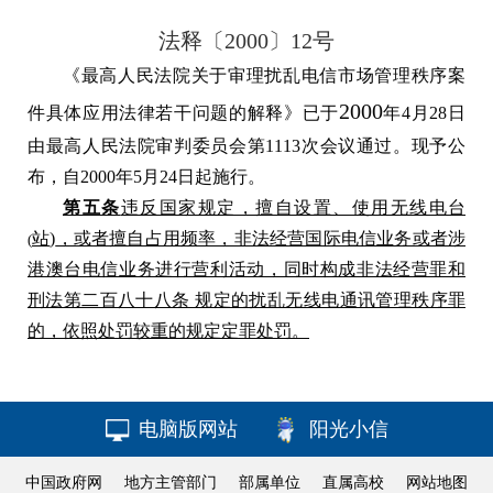
法释〔2000〕12号
《最高人民法院关于审理扰乱电信市场管理秩序案
2000
件具体应用法律若干问题的解释》已于
年
4
月
28
日
由最高人民法院审判委员会第
1113
次会议通过。现予公
布，自
2000
年
5
月
24
日起施行。
第五条
违反国家规定，擅自设置、使用无线电台
站
)
，或者擅自占用频率，非法经营国际电信业务或者涉
(
港澳台电信业务进行营利活动，同时构成非法经营罪和
刑法第二百八十八条 规定的扰乱无线电通讯管理秩序罪
的，依照处罚较重的规定定罪处罚。
电脑版网站
阳光小信
中国政府网
地方主管部门
部属单位
直属高校
网站地图