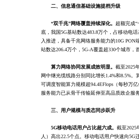
二、信息通信基础设施提档升级
“双千兆”网络覆盖持续深化。
超额完成“
底，我国5G基站数达483.8万个，占移动电话
入推进，具备千兆网络服务能力的10G PON端
站数达206.4万个，5G-A覆盖超330个
算力网络协同发展成效明显。
截至202
网中继光缆线路分别同比增长1.4%和8.5%
可调度智能算力规模超94.4EFlops（每秒
服务能力已从骨干传输延伸至高品质政企服务等
三、用户规模与质态同步跃升
5G移动电话用户占比超六成。
截至202
人）高出22.5个点。移动电话用户快速向5G迁