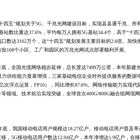
十四五”规划关于5G、千兆光网建设目标，实现县县通千兆、所有乡
基站数比重达37.6%，平均每万人拥有5G基站34.4个，高于“十
口数达3162万个，达“十四五”规划发展主要目标的2.6倍。加快推动
城市，首批168个小区、工厂和园区的万兆光网试点部署顺利开展。
5年底，全国光缆网络稳步延伸，总长度达7499万公里，本年新建
。算力供给能力显著增强，三家基础电信企业对外提供服务的数据中心
万亿亿次浮点运算，FP16），同比增长87.6%。网络传输能力实
领域。技术前沿实现突破，全球首次400G/800G融合组网现
5年底，我国移动电话用户规模达18.27亿户。移动电话用户普及率达1
移，5G移动电话用户数达12.04亿户，本年净增达1.9亿户，在移