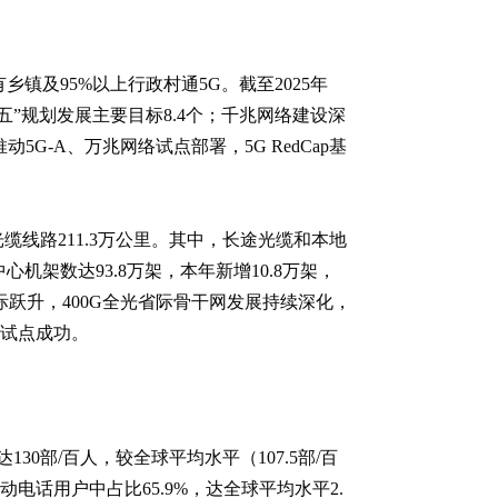
镇及95%以上行政村通5G。截至2025年
四五”规划发展主要目标8.4个；千兆网络建设深
5G-A、万兆网络试点部署，5G RedCap基
光缆线路211.3万公里。其中，长途光缆和本地
机架数达93.8万架，本年新增10.8万架，
现代际跃升，400G全光省际骨干网发展持续深化，
网试点成功。
30部/百人，较全球平均水平（107.5部/百
动电话用户中占比65.9%，达全球平均水平2.