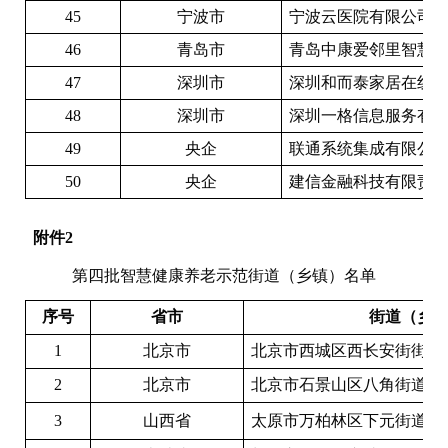
4
5
宁波市
宁波云医院有限公司
4
6
青岛市
青岛中康爱邻里智慧
4
7
深圳市
深圳和而泰家居在线
4
8
深圳市
深圳一格信息服务有
49
央企
联通系统集成有限公
5
0
央企
建信金融科技有限责
附件
2
第四批
智慧健康养老示范街道（乡镇）名单
序号
省市
街道（乡
1
北京市
北京市西城区西长安街街道
2
北京市
北京市石景山区八角街道
3
山西省
太原市万柏林区下元街道