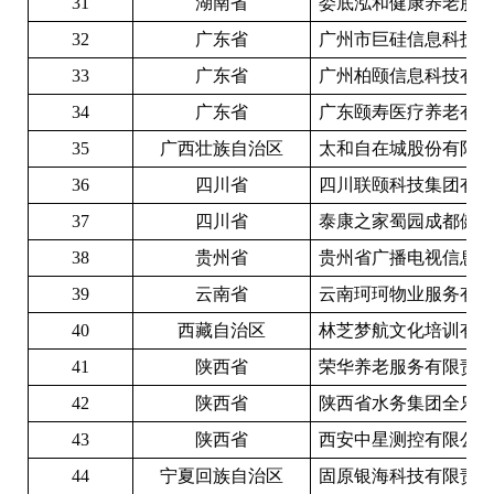
3
1
湖南省
娄底泓和健康养老服
3
2
广东省
广州市巨硅信息科技
3
3
广东省
广州柏颐信息科技有
3
4
广东省
广东颐寿医疗养老有
3
5
广西壮族自治区
太和自在城股份有限
3
6
四川省
四川联颐科技集团有
3
7
四川省
泰康之家蜀园成都健
3
8
贵州省
贵州省广播电视信息
39
云南省
云南珂珂物业服务有
4
0
西藏自治区
林芝梦航文化培训有
4
1
陕西省
荣华养老服务有限责
4
2
陕西省
陕西省水务集团全乐
4
3
陕西省
西安中星测控有限公
4
4
宁夏回族自治区
固原银海科技有限责