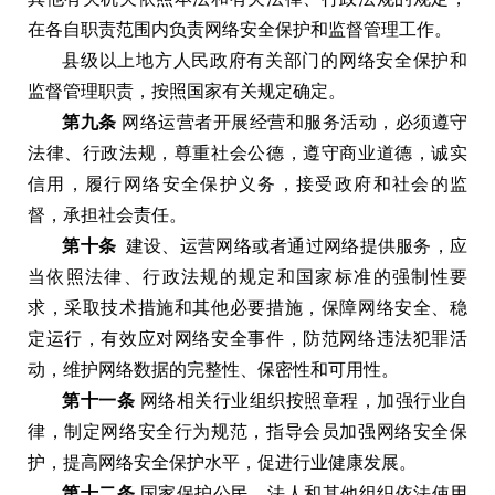
在各自职责范围内负责网络安全保护和监督管理工作
。
县级以上地方人民政府有关部门的网络安全保护和
监督管理职责
，
按照国家有关规定确定
。
第九条
网络运营者开展经营和服务活动
，
必须遵守
法律
、
行政法规
，
尊重社会公德
，
遵守商业道德
，
诚实
信用
，
履行网络安全保护义务
，
接受政府和社会的监
督
，
承担社会责任
。
第十条
建设
、
运营网络或者通过网络提供服务
，
应
当依照法律
、
行政法规的规定和国家标准的强制性要
求
，
采取技术措施和其他必要措施
，
保障网络安全
、
稳
定运行
，
有效应对网络安全事件
，
防范网络违法犯罪活
动
，
维护网络数据的完整性
、
保密性和可用性
。
第十一条
网络相关行业组织按照章程
，
加强行业自
律
，
制定网络安全行为规范
，
指导会员加强网络安全保
护
，
提高网络安全保护水平
，
促进行业健康发展
。
第十二条
国家保护公民
、
法人和其他组织依法使用