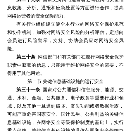
息收集
、
分析
、
通报和应急处置等方面进行合作
，
提高
网络运营者的安全保障能力
。
有关行业组织建立健全本行业的网络安全保护规范
和协作机制
，
加强对网络安全风险的分析评估
，
定期向
会员进行风险警示
，
支持
、
协助会员应对网络安全风
险
。
第三十条
网信部门和有关部门在履行网络安全保护
职责中获取的信息
，
只能用于维护网络安全的需要
，
不
得用于其他用途
。
第二节
关键信息基础设施的运行安全
第三十一条
国家对公共通信和信息服务
、
能源
、
交
通
、
水利
、
金融
、
公共服务
、
电子政务等重要行业和领
域
，
以及其他一旦遭到破坏
、
丧失功能或者数据泄露
，
可能严重危害国家安全
、
国计民生
、
公共利益的关键信
息基础设施
，
在网络安全等级保护制度的基础上
，
实行
重点保护
。
关键信息基础设施的具体范围和安全保护办