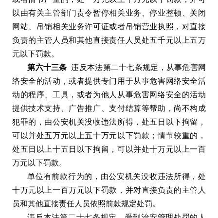
以由有关主管部门责令暂停相关业务
、
停业整顿
、
关闭
网站
、
吊销相关业务许可证或者吊销营业执照
，
对直接
负责的主管人员和其他直接责任人员处五千元以上五万
元以下罚款
。
第六十三条
违反本法第二十七条规定
，
从事危害网
络安全的活动
，
或者提供专门用于从事危害网络安全活
动的程序
、
工具
，
或者为他人从事危害网络安全的活动
提供技术支持
、
广告推广
、
支付结算等帮助
，
尚不构成
犯罪的
，
由公安机关没收违法所得
，
处五日以下拘留
，
可以并处五万元以上五十万元以下罚款
；
情节较重的
，
处五日以上十五日以下拘留
，
可以并处十万元以上一百
万元以下罚款
。
单位有前款行为的
，
由公安机关没收违法所得
，
处
十万元以上一百万元以下罚款
，
并对直接负责的主管人
员和其他直接责任人员依照前款规定处罚
。
违反本法第二十七条规定
，
受到治安管理处罚的人