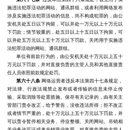
施违法犯罪活动的网站
、
通讯群组
，
或者利用网络发布
涉及实施违法犯罪活动的信息
，
尚不构成犯罪的
，
由公
安机关处五日以下拘留
，
可以并处一万元以上十万元以
下罚款
；
情节较重的
，
处五日以上十五日以下拘留
，
可
以并处五万元以上五十万元以下罚款
。
关闭用于实施违
法犯罪活动的网站
、
通讯群组
。
单位有前款行为的
，
由公安机关处十万元以上五十
万元以下罚款
，
并对直接负责的主管人员和其他直接责
任人员依照前款规定处罚
。
第六十八条
网络运营者违反本法第四十七条规定
，
对法律
、
行政法规禁止发布或者传输的信息未停止传
输
、
采取消除等处置措施
、
保存有关记录的
，
由有关主
管部门责令改正
，
给予警告
，
没收违法所得
；
拒不改正
或者情节严重的
，
处十万元以上五十万元以下罚款
，
并
可以责令暂停相关业务
、
停业整顿
、
关闭网站
、
吊销相
关业务许可证或者吊销营业执照
，
对直接负责的主管人