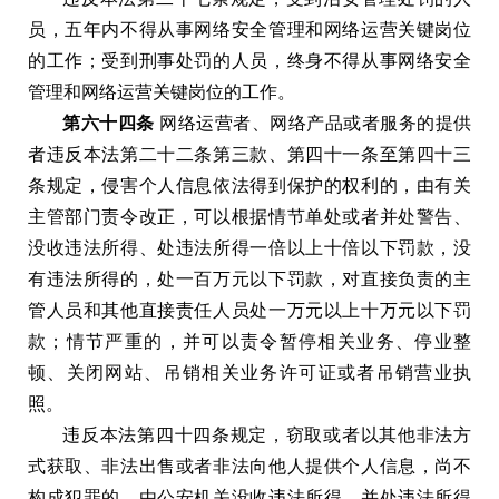
员
，
五年内不得从事网络安全管理和网络运营关键岗位
的工作
；
受到刑事处罚的人员
，
终身不得从事网络安全
管理和网络运营关键岗位的工作
。
第六十四条
网络运营者
、
网络产品或者服务的提供
者违反本法第二十二条第三款
、
第四十一条至第四十三
条规定
，
侵害个人信息依法得到保护的权利的
，
由有关
主管部门责令改正
，
可以根据情节单处或者并处警告
、
没收违法所得
、
处违法所得一倍以上十倍以下罚款
，
没
有违法所得的
，
处一百万元以下罚款
，
对直接负责的主
管人员和其他直接责任人员处一万元以上十万元以下罚
款
；
情节严重的
，
并可以责令暂停相关业务
、
停业整
顿
、
关闭网站
、
吊销相关业务许可证或者吊销营业执
照
。
违反本法第四十四条规定
，
窃取或者以其他非法方
式获取
、
非法出售或者非法向他人提供个人信息
，
尚不
构成犯罪的
，
由公安机关没收违法所得
，
并处违法所得