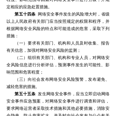
定相应的应急处置措施
。
第五十四条
网络安全事件发生的风险增大时
，
省级
以上人民政府有关部门应当按照规定的权限和程序
，
并
根据网络安全风险的特点和可能造成的危害
，
采取下列
措施
：
（
一
）
要求有关部门
、
机构和人员及时收集
、
报告
有关信息
，
加强对网络安全风险的监测
；
（
二
）
组织有关部门
、
机构和专业人员
，
对网络安
全风险信息进行分析评估
，
预测事件发生的可能性
、
影
响范围和危害程度
；
（
三
）
向社会发布网络安全风险预警
，
发布避免
、
减轻危害的措施
。
第五十五条
发生网络安全事件
，
应当立即启动网络
安全事件应急预案
，
对网络安全事件进行调查和评估
，
要求网络运营者采取技术措施和其他必要措施
，
消除安
全隐患
，
防止危害扩大
，
并及时向社会发布与公众有关