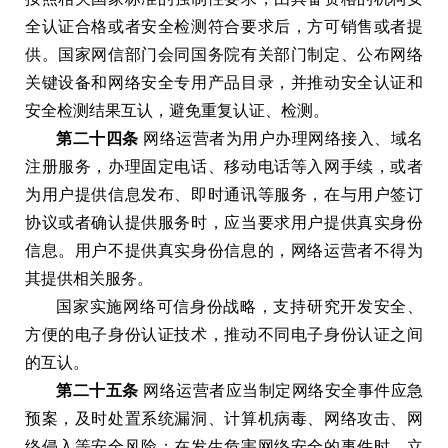
全认证合格或者安全检测符合要求后
，
方可销售或者提
供
。
国家网信部门会同国务院有关部门制定
、
公布网络
关键设备和网络安全专用产品目录
，
并推动安全认证和
安全检测结果互认
，
避免重复认证
、
检测
。
第二十四条
网络运营者为用户办理网络接入
、
域名
注册服务
，
办理固定电话
、
移动电话等入网手续
，
或者
为用户提供信息发布
、
即时通讯等服务
，
在与用户签订
协议或者确认提供服务时
，
应当要求用户提供真实身份
信息
。
用户不提供真实身份信息的
，
网络运营者不得为
其提供相关服务
。
国家实施网络可信身份战略
，
支持研究开发安全
、
方便的电子身份认证技术
，
推动不同电子身份认证之间
的互认
。
第二十五条
网络运营者应当制定网络安全事件应急
预案
，
及时处置系统漏洞
、
计算机病毒
、
网络攻击
、
网
络侵入等安全风险
；
在发生危害网络安全的事件时
，
立