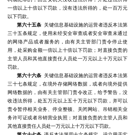
一倍以上十倍以下罚款
，
没有违法所得的
，
处一百万元
以下罚款
。
第六十五条
关键信息基础设施的运营者违反本法第
三十五条规定
，
使用未经安全审查或者安全审查未通过
的网络产品或者服务的
，
由有关主管部门责令停止使
用
，
处采购金额一倍以上十倍以下罚款
；
对直接负责的
主管人员和其他直接责任人员处一万元以上十万元以下
罚款
。
第六十六条
关键信息基础设施的运营者违反本法第
三十七条规定
，
在境外存储网络数据
，
或者向境外提供
网络数据的
，
由有关主管部门责令改正
，
给予警告
，
没
收违法所得
，
处五万元以上五十万元以下罚款
，
并可以
责令暂停相关业务
、
停业整顿
、
关闭网站
、
吊销相关业
务许可证或者吊销营业执照
；
对直接负责的主管人员和
其他直接责任人员处一万元以上十万元以下罚款
。
第六十七条
违反本法第四十六条规定
，
设立用于实