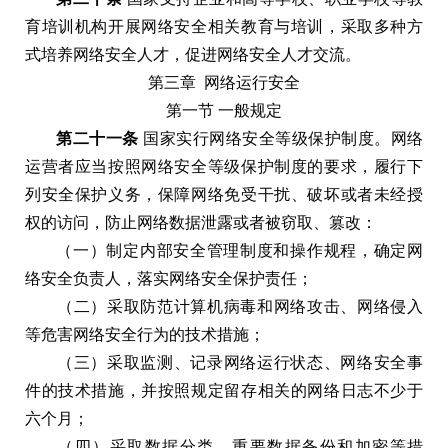
育培训机构开展网络安全相关教育与培训
，
采取多种方
式培养网络安全人才
，
促进网络安全人才交流
。
第三章
网络运行安全
第一节
一般规定
第二十一条
国家实行网络安全等级保护制度
。
网络
运营者应当按照网络安全等级保护制度的要求
，
履行下
列安全保护义务
，
保障网络免受干扰
、
破坏或者未经授
权的访问
，
防止网络数据泄露或者被窃取
、
篡改
：
（
一
）
制定内部安全管理制度和操作规程
，
确定网
络安全负责人
，
落实网络安全保护责任
；
（
二
）
采取防范计算机病毒和网络攻击
、
网络侵入
等危害网络安全行为的技术措施
；
（
三
）
采取监测
、
记录网络运行状态
、
网络安全事
件的技术措施
，
并按照规定留存相关的网络日志不少于
六个月
；
（
四
）
采取数据分类
、
重要数据备份和加密等措