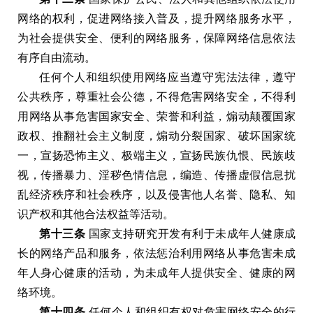
网络的权利
，
促进网络接入普及
，
提升网络服务水平
，
为社会提供安全
、
便利的网络服务
，
保障网络信息依法
有序自由流动
。
任何个人和组织使用网络应当遵守宪法法律
，
遵守
公共秩序
，
尊重社会公德
，
不得危害网络安全
，
不得利
用网络从事危害国家安全
、
荣誉和利益
，
煽动颠覆国家
政权
、
推翻社会主义制度
，
煽动分裂国家
、
破坏国家统
一
，
宣扬恐怖主义
、
极端主义
，
宣扬民族仇恨
、
民族歧
视
，
传播暴力
、
淫秽色情信息
，
编造
、
传播虚假信息扰
乱经济秩序和社会秩序
，
以及侵害他人名誉
、
隐私
、
知
识产权和其他合法权益等活动
。
第十三条
国家支持研究开发有利于未成年人健康成
长的网络产品和服务
，
依法惩治利用网络从事危害未成
年人身心健康的活动
，
为未成年人提供安全
、
健康的网
络环境
。
第十四条
任何个人和组织有权对危害网络安全的行