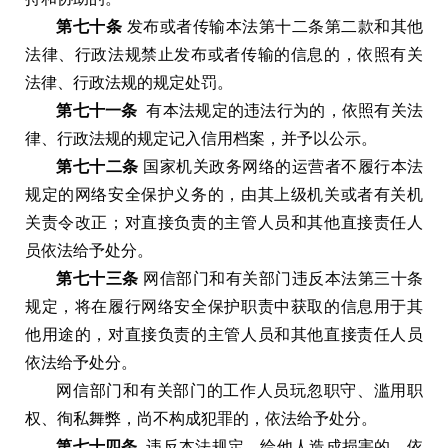
第七十条
发布或者传输本法第十二条第二款和其他
法律
、
行政法规禁止发布或者传输的信息的
，
依照有关
法律
、
行政法规的规定处罚
。
第七十一条
有本法规定的违法行为的
，
依照有关法
律
、
行政法规的规定记入信用档案
，
并予以公示
。
第七十二条
国家机关政务网络的运营者不履行本法
规定的网络安全保护义务的
，
由其上级机关或者有关机
关责令改正
；
对直接负责的主管人员和其他直接责任人
员依法给予处分
。
第七十三条
网信部门和有关部门违反本法第三十条
规定
，
将在履行网络安全保护职责中获取的信息用于其
他用途的
，
对直接负责的主管人员和其他直接责任人员
依法给予处分
。
网信部门和有关部门的工作人员玩忽职守
、
滥用职
权
、
徇私舞弊
，
尚不构成犯罪的
，
依法给予处分
。
第七十四条
违反本法规定
，
给他人造成损害的
，
依