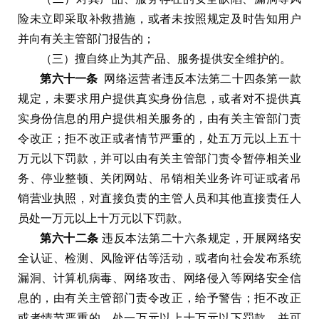
险未立即采取补救措施
，
或者未按照规定及时告知用户
并向有关主管部门报告的
；
（
三
）
擅自终止为其产品
、
服务提供安全维护的
。
第六十一条
网络运营者违反本法第二十四条第一款
规定
，
未要求用户提供真实身份信息
，
或者对不提供真
实身份信息的用户提供相关服务的
，
由有关主管部门责
令改正
；
拒不改正或者情节严重的
，
处五万元以上五十
万元以下罚款
，
并可以由有关主管部门责令暂停相关业
务
、
停业整顿
、
关闭网站
、
吊销相关业务许可证或者吊
销营业执照
，
对直接负责的主管人员和其他直接责任人
员处一万元以上十万元以下罚款
。
第六十二条
违反本法第二十六条规定
，
开展网络安
全认证
、
检测
、
风险评估等活动
，
或者向社会发布系统
漏洞
、
计算机病毒
、
网络攻击
、
网络侵入等网络安全信
息的
，
由有关主管部门责令改正
，
给予警告
；
拒不改正
或者情节严重的
，
处一万元以上十万元以下罚款
，
并可