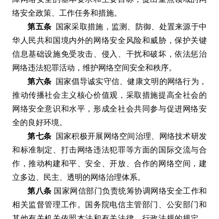
络安全政策
、
工作任务和措施
。
第五条
国家采取措施
，
监测
、
防御
、
处置来源于中
华人民共和国境内外的网络安全风险和威胁
，
保护关键
信息基础设施免受攻击
、
侵入
、
干扰和破坏
，
依法惩治
网络违法犯罪活动
，
维护网络空间安全和秩序
。
第六条
国家倡导诚实守信
、
健康文明的网络行为
，
推动传播社会主义核心价值观
，
采取措施提高全社会的
网络安全意识和水平
，
形成全社会共同参与促进网络安
全的良好环境
。
第七条
国家积极开展网络空间治理
、
网络技术研发
和标准制定
、
打击网络违法犯罪等方面的国际交流与合
作
，
推动构建和平
、
安全
、
开放
、
合作的网络空间
，
建
立多边
、
民主
、
透明的网络治理体系
。
第八条
国家网信部门负责统筹协调网络安全工作和
相关监督管理工作
。
国务院电信主管部门
、
公安部门和
其他有关机关依照本法和有关法律
、
行政法规的规定
，