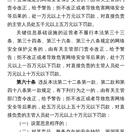
责令改正
，
给予警告
；
拒不改正或者导致危害网络安全
等后果的
，
处一万元以上十万元以下罚款
，
对直接负责
的主管人员处五千元以上五万元以下罚款
。
关键信息基础设施的运营者不履行本法第三十三
条
、
第三十四条
、
第三十六条
、
第三十八条规定的网络
安全保护义务的
，
由有关主管部门责令改正
，
给予警
告
；
拒不改正或者导致危害网络安全等后果的
，
处十万
元以上一百万元以下罚款
，
对直接负责的主管人员处一
万元以上十万元以下罚款
。
第六十条
违反本法第二十二条第一款
、
第二款和第
四十八条第一款规定
，
有下列行为之一的
，
由有关主管
部门责令改正
，
给予警告
；
拒不改正或者导致危害网络
安全等后果的
，
处五万元以上五十万元以下罚款
，
对直
接负责的主管人员处一万元以上十万元以下罚款
：
（
一
）
设置恶意程序的
；
（
二
）
对其产品
、
服务存在的安全缺陷
、
漏洞等风