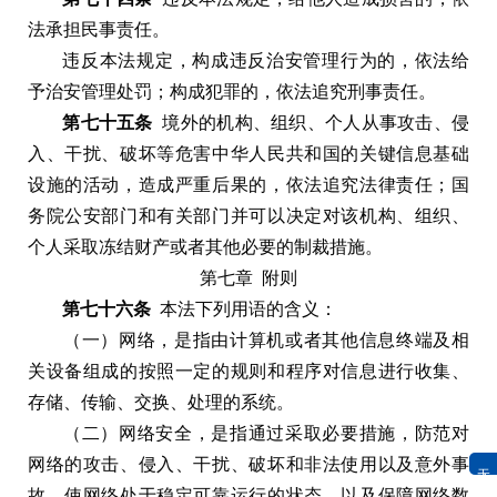
法承担民事责任
。
违反本法规定
，
构成违反治安管理行为的
，
依法给
予治安管理处罚
；
构成犯罪的
，
依法追究刑事责任
。
第七十五条
境外的机构
、
组织
、
个人从事攻击
、
侵
入
、
干扰
、
破坏等危害中华人民共和国的关键信息基础
设施的活动
，
造成严重后果的
，
依法追究法律责任
；
国
务院公安部门和有关部门并可以决定对该机构
、
组织
、
个人采取冻结财产或者其他必要的制裁措施
。
第七章
附则
第七十六条
本法下列用语的含义
：
（
一
）
网络
，
是指由计算机或者其他信息终端及相
关设备组成的按照一定的规则和程序对信息进行收集
、
存储
、
传输
、
交换
、
处理的系统
。
（
二
）
网络安全
，
是指通过采取必要措施
，
防范对
网络的攻击
、
侵入
、
干扰
、
破坏和非法使用以及意外事
无障碍浏览
故
，
使网络处于稳定可靠运行的状态
，
以及保障网络数