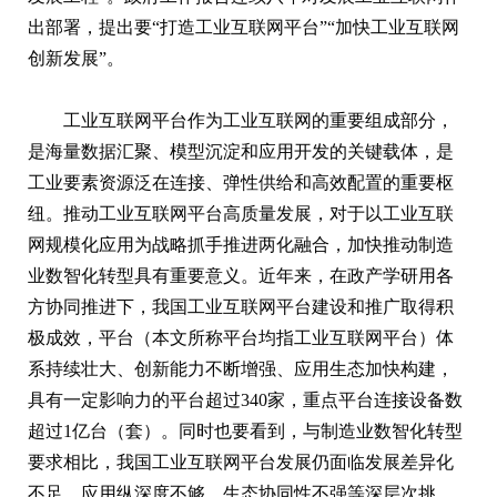
出部署，提出要“打造工业互联网平台”“加快工业互联网
创新发展”。
工业互联网平台作为工业互联网的重要组成部分，
是海量数据汇聚、模型沉淀和应用开发的关键载体，是
工业要素资源泛在连接、弹性供给和高效配置的重要枢
纽。推动工业互联网平台高质量发展，对于以工业互联
网规模化应用为战略抓手推进两化融合，加快推动制造
业数智化转型具有重要意义。近年来，在政产学研用各
方协同推进下，我国工业互联网平台建设和推广取得积
极成效，平台（本文所称平台均指工业互联网平台）体
系持续壮大、创新能力不断增强、应用生态加快构建，‌
具有一定影响力的平台超过340家‌，重点平台连接设备数
超过1亿台（套）。同时也要看到，与制造业数智化转型
要求相比，我国工业互联网平台发展仍面临发展差异化
不足、应用纵深度不够、生态协同性不强等深层次挑