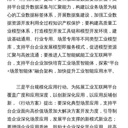
持平台提升数据采集与汇聚能力，构建以业务场景为核
心的工业数据标签体系，开展数据集建设，加强工业数
据资源开发利用全过程知识产权保护；要构建高质量工
业模型体系，打造模型开发工具链和模型开发环境，建
设基础通用、行业专用、场景专用等不同类型工业模型
库，支持平台企业发展模型即服务模式，促进模型资源
汇聚与高效流通；要推进人工智能赋能工业互联网平
台，支持平台企业加快培育工业场景智能体，探索“平台
+场景智能体”融合架构，加快提升工业智能应用水平。
三是平台规模化应用行动。为拓展工业互联网平台
覆盖广度和应用深度，以创新深化应用，以应用反哺创
新，《行动方案》提出：要深化典型场景应用，支持平
台企业面向高价值场景加大解决方案开发力度，引导制
造企业深化场景应用，发展平台支撑的新模式新业态；
要增强企业应用质效，鼓励大企业深化平台应用，提高