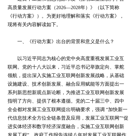
高质量发展行动方案（2026—2028年）》（以下简称
《行动方案》）。为更好地理解和落实《行动方案》，
现将有关内容解读如下。
一、《行动方案》出台的背景和意义是什么？
以习近平同志为核心的党中央高度重视发展工业互
联网。党的十八大以来，习近平总书记举旗定向、掌舵
领航，提出深入实施工业互联网创新发展战略，从基础
设施建设、技术创新发展、融合应用赋能等方面提出一
系列新思想新观点新论断，为推进工业互联网创新发展
指明了方向、提供了根本遵循。党的二十届三中、四中
全会都对发展工业互联网提出明确要求，强调 “加快新一
代信息技术全方位全链条普及应用，发展工业互联网”“促
进实体经济和数字经济深度融合，实施工业互联网创新
发展工程”。政府工作报告连续八年对发展工业互联网作