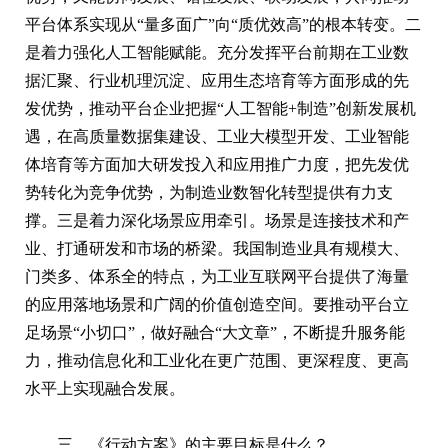
平台体系实现从“量多面广”向“质优效高”的根本转变。二
是着力强化人工智能赋能。充分发挥平台前期在工业数
据汇聚、行业机理沉淀、应用生态培育等方面形成的先
发优势，推动平台企业把握“人工智能+制造”创新发展机
遇，在高质量数据集建设、工业大模型开发、工业智能
体培育等方面加大研发投入和应用推广力度，把先发优
势转化为竞争优势，为制造业数智化转型提供有力支
撑。三是着力深化场景应用牵引。场景是连接技术和产
业、打通研发和市场的桥梁。我国制造业具有规模大、
门类多、体系全的特点，为工业互联网平台提供了海量
的应用落地场景和广阔的价值创造空间。要推动平台立
足场景“小切口”，做好融合“大文章”，不断提升服务能
力，推动信息化和工业化在更广范围、更深程度、更高
水平上实现融合发展。
三、《行动方案》的主要目标是什么？