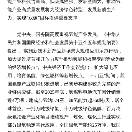
能产业科技含量高、低碳属性强、发展空间大。推动氢
能产业高质量发展将为经济绿色转型、发展新质生产
力、实现“双碳”目标提供重要支撑。
党中央、国务院高度重视氢能产业发展。《中华人
民共和国国民经济和社会发展第十五个五年规划纲要》
提出，“实施新技术新产品新场景大规模应用示范行动，
加大场景培育和开放力度”“推动氢能和核聚变能等成为新
的经济增长点”。中央经济工作会议提出，扩大绿电应
用，培育氢能、绿色燃料等新增长点。“十四五”期间，我
国氢能产业取得积极进展，已初步构建起较为完整的产
业链供应链。截至2025年底，氢燃料电池汽车累计销量
近4万辆，建成加氢站574座、加氢能力超360吨/天，居全
球首位。一批万吨级绿氢、十万吨级绿色氨醇、百万吨
级氢冶金产业化项目陆续投产，炼化、煤化工行业实现
部分绿氢稳定替代应用，全国绿氢产能约25万吨。我国