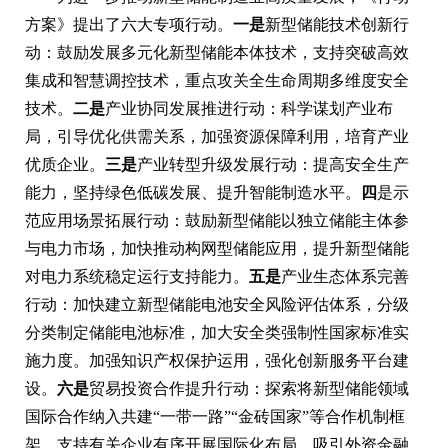
方案》提出了六大专项行动。
一是
新型储能技术创新行
动：鼓励发展多元化新型储能本体技术，支持突破高效
集成和智慧调控技术，重点攻关全生命周期多维度安全
技术。
二是
产业协同发展推进行动：科学谋划产业布
局，引导优化供需关系，加强资源保障利用，培育产业
优质企业。
三是
产业转型升级发展行动：提高安全生产
能力，坚持绿色低碳发展、提升智能制造水平。
四
是示
范应用场景拓展行动：鼓励新型储能以独立储能主体参
与电力市场，加快推动构网型储能应用，提升新型储能
对电力系统稳定运行支持能力。
五是
产业生态体系完善
行动：加快建立新型储能电池安全风险评估体系，分级
分类制定储能电池标准，加大安全类强制性国家标准实
施力度。加强知识产权保护运用，强化创新服务平台建
设。
六是
贸易投资合作提升行动：探索将新型储能领域
国际合作纳入共建“一带一路”“金砖国家”等合作机制框
架，支持有关企业有序开展国际化布局，吸引外资金融