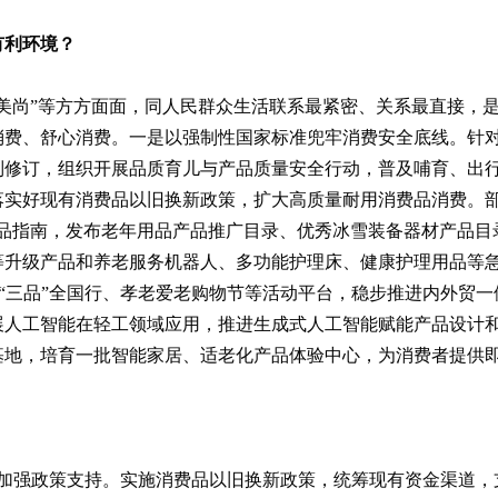
有利环境？
旅美尚”等方方面面，同人民群众生活联系最紧密、关系最直接，
消费、舒心消费。一是以强制性国家标准兜牢消费安全底线。针
制修订，组织开展品质育儿与产品质量安全行动，普及哺育、出
落实好现有消费品以旧换新政策，扩大高质量耐用消费品消费。部
费品指南，发布老年用品产品推广目录、优秀冰雪装备器材产品目
等升级产品和养老服务机器人、多功能护理床、健康护理用品等
节”“三品”全国行、孝老爱老购物节等活动平台，稳步推进内外
展人工智能在轻工领域应用，推进生成式人工智能赋能产品设计
基地，培育一批智能家居、适老化产品体验中心，为消费者提供
是加强政策支持。实施消费品以旧换新政策，统筹现有资金渠道，