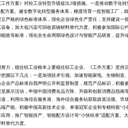
《工作方案》对轻工业转型升级提出2项措施。一是推动数字化转
适配方案。健全数字化转型服务体系，梯度培育一批智能工厂，
建立严格的绿色标准体系，强化企业绿色生产责任，支持建设一
艺设备，加大低污染可回收原辅材料替代力度。积极参加国际公
和能效等标准，强化全生命周期绿色设计与智能产品研发，提升
？
同努力，稳住轻工业根本上要稳住轻工企业。《工作方案》坚持
要把握以下几点：一是加强技术引领。加速智能家电、生物制造
格企业产品标准自我声明公开和监督制度，规范产品标识，积极
展览展示活动，申报中国消费名品方阵、升级和创新消费品指南
渠道，利用出海综合服务港、海外综合服务站获取政策法规、市
端产能。积极申报高新技术企业、单项冠军企业和专精特新“小巨
应用，推广智能排产、智能配方设计等“小快轻准”适配方案。
材料替代力度。