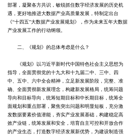
部署，凝聚各方共识，敏锐抓住数字经济发展的历史机
遇，更好地推进大数据产业高质量发展，特制定出台
《“十四五”大数据产业发展规划》，作为未来五年大数据
产业发展工作的行动纲领。
二、《规划》的总体考虑是什么？
《规划》以习近平新时代中国特色社会主义思想为
指导，全面贯彻党的十九大和十九届二中、三中、四
中、五中、六中全会精神，立足新发展阶段，完整、准
确、全面贯彻新发展理念，构建新发展格局，统筹问题
导向和目标导向，统筹短期目标和中长期目标，统筹全
面规划和重点部署，聚焦突出问题和明显短板，充分激
发数据要素价值潜能，夯实产业发展基础，构建稳定高
效产业链，统筹发展和安全，培育自主可控和开放合作
的产业生态，打造数字经济发展新优势，为建设制造强