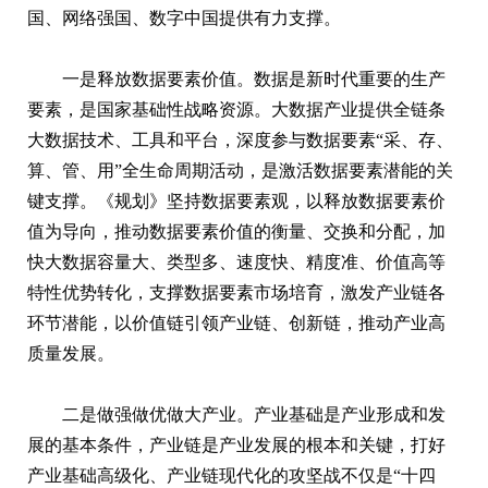
国、网络强国、数字中国提供有力支撑。
一是释放数据要素价值。数据是新时代重要的生产
要素，是国家基础性战略资源。大数据产业提供全链条
大数据技术、工具和平台，深度参与数据要素“采、存、
算、管、用”全生命周期活动，是激活数据要素潜能的关
键支撑。《规划》坚持数据要素观，以释放数据要素价
值为导向，推动数据要素价值的衡量、交换和分配，加
快大数据容量大、类型多、速度快、精度准、价值高等
特性优势转化，支撑数据要素市场培育，激发产业链各
环节潜能，以价值链引领产业链、创新链，推动产业高
质量发展。
二是做强做优做大产业。产业基础是产业形成和发
展的基本条件，产业链是产业发展的根本和关键，打好
产业基础高级化、产业链现代化的攻坚战不仅是“十四