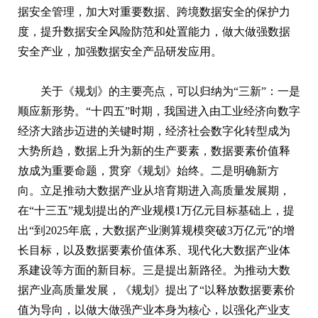
据安全管理，加大对重要数据、跨境数据安全的保护力
度，提升数据安全风险防范和处置能力，做大做强数据
安全产业，加强数据安全产品研发应用。
关于《规划》的主要亮点，可以归纳为“三新”：一是
顺应新形势。“十四五”时期，我国进入由工业经济向数字
经济大踏步迈进的关键时期，经济社会数字化转型成为
大势所趋，数据上升为新的生产要素，数据要素价值释
放成为重要命题，贯穿《规划》始终。二是明确新方
向。立足推动大数据产业从培育期进入高质量发展期，
在“十三五”规划提出的产业规模1万亿元目标基础上，提
出“到2025年底，大数据产业测算规模突破3万亿元”的增
长目标，以及数据要素价值体系、现代化大数据产业体
系建设等方面的新目标。三是提出新路径。为推动大数
据产业高质量发展，《规划》提出了“以释放数据要素价
值为导向，以做大做强产业本身为核心，以强化产业支