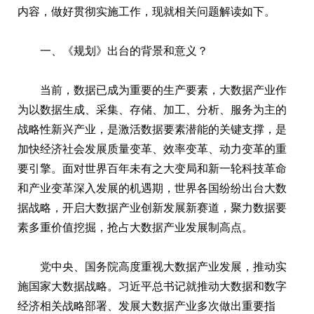
内容，做好贯彻实施工作，现就相关问题解读如下。
一、《规划》出台的背景和意义？
当前，数据已成为重要的生产要素，大数据产业作
为以数据生成、采集、存储、加工、分析、服务为主的
战略性新兴产业，是激活数据要素潜能的关键支撑，是
加快经济社会发展质量变革、效率变革、动力变革的重
要引擎。面对世界百年未有之大变局和新一轮科技革命
和产业变革深入发展的机遇期，世界各国纷纷出台大数
据战略，开启大数据产业创新发展新赛道，聚力数据要
素多重价值挖掘，抢占大数据产业发展制高点。
党中央、国务院高度重视大数据产业发展，推动实
施国家大数据战略。习近平总书记就推动大数据和数字
经济相关战略部署、发展大数据产业多次做出重要指