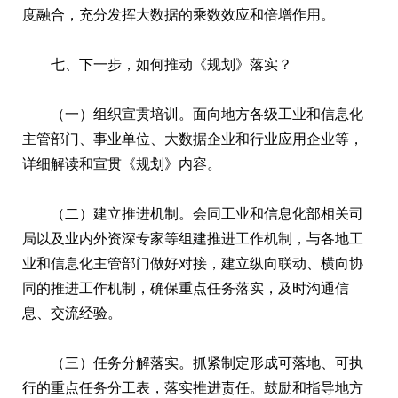
度融合，充分发挥大数据的乘数效应和倍增作用。
七、下一步，如何推动《规划》落实？
（一）组织宣贯培训。面向地方各级工业和信息化
主管部门、事业单位、大数据企业和行业应用企业等，
详细解读和宣贯《规划》内容。
（二）建立推进机制。会同工业和信息化部相关司
局以及业内外资深专家等组建推进工作机制，与各地工
业和信息化主管部门做好对接，建立纵向联动、横向协
同的推进工作机制，确保重点任务落实，及时沟通信
息、交流经验。
（三）任务分解落实。抓紧制定形成可落地、可执
行的重点任务分工表，落实推进责任。鼓励和指导地方