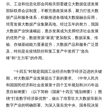
示。工业和信息化部会同相关部委建立大数据促进发展
部际联席会议制度，不断完善政策体系，聚力打造大数
据产品和服务体系，积极推进各领域大数据融合应用，
培育发展大数据产业集聚高地。经过五年的努力，我国
大数据产业快速崛起，逐步发展成为支撑经济社会发展
的优势产业，数据资源“家底”更加殷实，数据采集、传
输、存储基础能力显著提升，大数据产品和服务广泛普
及，特别是在疫情防控和复工复产中发挥了“急先
锋”和“主力军”的作用。
“十四五”时期是我国工业经济向数字经济迈进的关键
期，对大数据产业发展提出了新的要求。《中华人民共
和国国民经济和社会发展第十四个五年规划和2035年远
景目标纲要》（以下简称《国家“十四五”规划纲要》）围
绕“打造数字经济新优势”，做出了培育壮大大数据等新兴
数字产业的明确部署。为深入落实党中央、国务院决策