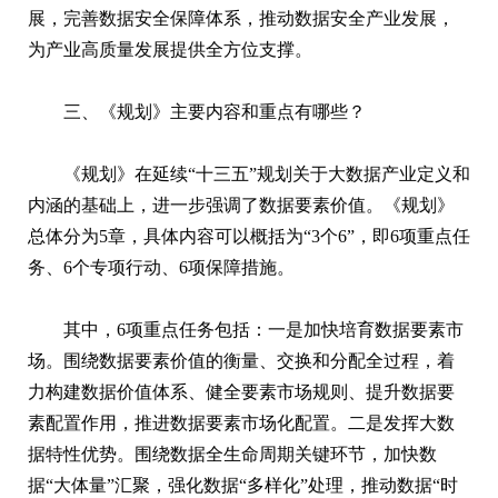
展，完善数据安全保障体系，推动数据安全产业发展，
为产业高质量发展提供全方位支撑。
三、《规划》主要内容和重点有哪些？
《规划》在延续“十三五”规划关于大数据产业定义和
内涵的基础上，进一步强调了数据要素价值。《规划》
总体分为5章，具体内容可以概括为“3个6”，即6项重点任
务、6个专项行动、6项保障措施。
其中，6项重点任务包括：一是加快培育数据要素市
场。围绕数据要素价值的衡量、交换和分配全过程，着
力构建数据价值体系、健全要素市场规则、提升数据要
素配置作用，推进数据要素市场化配置。二是发挥大数
据特性优势。围绕数据全生命周期关键环节，加快数
据“大体量”汇聚，强化数据“多样化”处理，推动数据“时