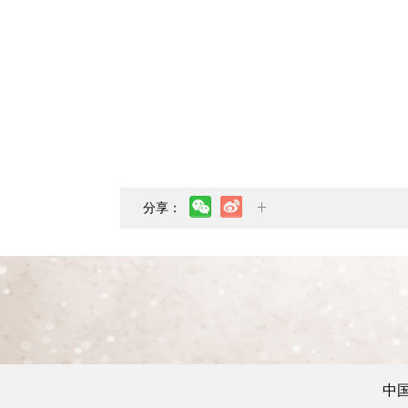
分享：
中