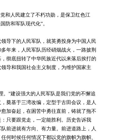
为党和人民建立了不朽功勋，是保卫红色江
国防和军队现代化”。
产党领导下的人民军队，就英勇投身为中国人民
0多年来，人民军队历经硝烟战火，一路披荆
基，彻底扭转了中华民族近代以来落后挨打的
党领导和我国社会主义制度，为维护国家主
理。”建设强大的人民军队是我们党的不懈追
义，奠基于三湾改编，定型于古田会议，是人
中愈加奋起，在困苦中勇往直前，铸就了拖不
是：只要跟党走，一定能胜利。历史告诉我
军队前进就有方向、有力量。前进道路上，人
，任何时候任何情况下都以党的旗帜为旗帜、