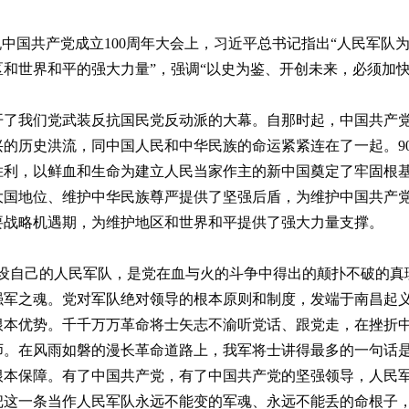
祝中国共产党成立100周年大会上，习近平总书记指出“人民军队
和世界和平的强大力量”，强调“以史为鉴、开创未来，必须加快
，拉开了我们党武装反抗国民党反动派的大幕。自那时起，中国共
的历史洪流，同中国人民和中华民族的命运紧紧连在了一起。9
胜利，以鲜血和生命为建立人民当家作主的新中国奠定了牢固根
大国地位、维护中华民族尊严提供了坚强后盾，为维护中国共产
要战略机遇期，为维护地区和世界和平提供了强大力量支撑。
设自己的人民军队，是党在血与火的斗争中得出的颠扑不破的真
强军之魂。党对军队绝对领导的根本原则和制度，发端于南昌起
根本优势。千千万万革命将士矢志不渝听党话、跟党走，在挫折
师。在风雨如磐的漫长革命道路上，我军将士讲得最多的一句话
根本保障。有了中国共产党，有了中国共产党的坚强领导，人民
把这一条当作人民军队永远不能变的军魂、永远不能丢的命根子